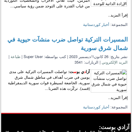
المزمن، حيث تعاني الأحزاب والشخصيات الكوردية
من غياب القدرة على التوحد ضمن رؤية سياسي…
إقرأ المزيد..
المجموعة:
أخبار كوردستانية
المسيرات التركية تواصل ضرب منشآت حيوية في
شمال شرق سورية
نشر بتاريخ: 26 كانون1/ديسمبر 2023
|
كتب بواسطة: Super User
|
طباعة
|
البريد الإلكتروني
|
الزيارات: 3541
آزا
د
ي بو
س
ت:
تواصلت المسيرات التركية على مدى
يومين في ضرب أهداف في مناطق شمال شرق
سورية، الخاضعة لسيطرة قوات سورية الديمقراطية
(قسد). تركّزت هذه الضربا…
إقرأ المزيد..
المجموعة:
أخبار كوردستانية
آزادي بوست: