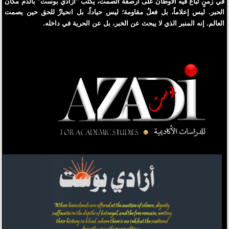
في زمنٍ تُباع فيه الأوطانُ على أرصفة الصمت، يكتب "آزادي بوست" بالدم مكان
الحبر. ليس إعلاماً، بل فعلُ مقاومة؛ ليس حياداً، بل انحيازٌ للحق حين يصمت
العالم. إنه المنبر الذي لا يبحث عن الخبر، بل عن الحرية في داخله.