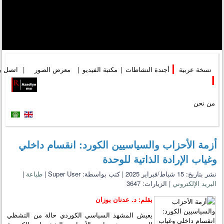
نسخة عربية
|
أجندة النشاطات
|
مكتبة الفيديو
|
معرض الصور
|
اتصل بن
I
من نحن
أزمة الأحزاب والسياسيين الكورد: انقسام داخلي
وغياب الإرادة الذاتية للوحدة
نشر بتاريخ: 15 شباط/فبراير 2025
|
كتب بواسطة: Super User
|
طباعة
|
البريد الإلكتروني
|
الزيارات: 3647
بقلم: د. عدنان بوزان
يعيش المشهد السياسي الكوردي حالة من التشظي