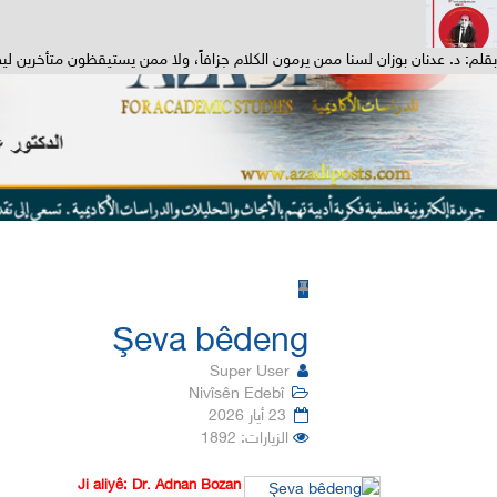
بقلم: د. عدنان بوزان لسنا ممن يرمون الكلام جزافاً، ولا ممن يستيقظون متأخرين ليصر
Şeva bêdeng
Super User
Nivîsên Edebî
23 أيار 2026
الزيارات: 1892
Ji aliyê: Dr. Adnan Bozan