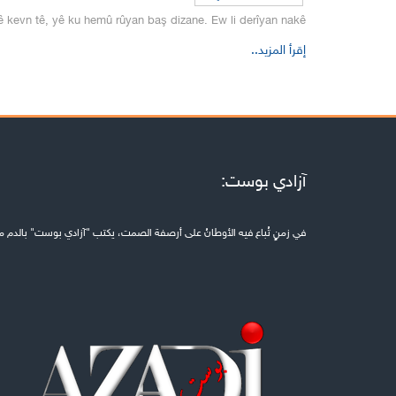
kevn tê, yê ku hemû rûyan baş dizane. Ew li derîyan nakê…
إقرأ المزيد..
آزادي بوست:
في زمنٍ تُباع فيه الأوطانُ على أرصفة الصمت، يكتب "آزادي بوست" بالدم مكان 