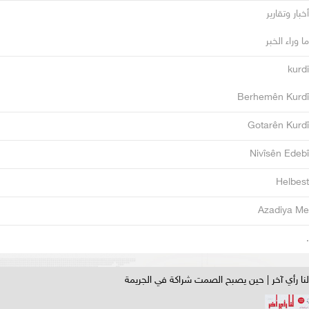
أخبار وتقارير
ما وراء الخبر
kurdi
Berhemên Kurdî
Gotarên Kurdî
Nivîsên Edebî
Helbest
Azadiya Me
.
لنا رأي آخر | حين يصبح الصمت شراكة في الجريمة