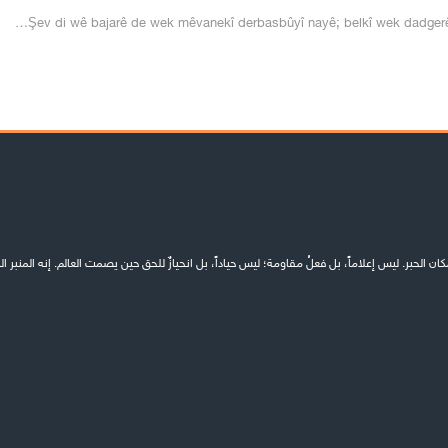
Şev di wê bajarê de wek mêvanekî derbasbûyî nayê; belkî wek dadgerê 
الحبر. ليس إعلاماً، بل فعلُ مقاومة؛ ليس حياداً، بل انحيازٌ للحق حين يصمت العالم. إنه المنبر ال