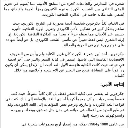
شعره في المدارس والجامعات كجزء من المناهج الأدبية، مما يُسهم في تعزيز
الوعي الثقافي بين الشباب الكورد. يعتبره الكثيرون رمزاً للحرية والإبداع، مما
يُضفي عليه مكانة خاصة في الذاكرة الثقافية الكوردية.
في الختام، يُعَدُّ جكرخوين شخصية أدبية محورية في التاريخ الكوردي، حيث
ساهم بشكل كبير في تشكيل الأدب الكوردي وتعزيز الهوية الثقافية. تأثيره
يستمر عبر الأجيال، مما يجعله جزءاً لا يتجزأ من الذاكرة الثقافية الكوردية. إن
إرثه الشعري ليس فقط تعبيراً عن مآسي الشعب الكوردي، بل هو أيضاً شهادة
على قوتهم ورغبتهم في الحرية والعدالة.
جكرخوين، أحد أبرز شعراء الكورد، كان غزير الكتابة ولم ييأس من الظروف
الاقتصادية القاسية التي عاشها. استمر في كتابة الشعر والنثر حتى آخر لحظة
في حياته، حيث كانت الكتابة هاجسه الأول. لقد أثبت أن الإبداع يمكن أن يكون
رداً قوياً على المعاناة، فنجح في التعبير عن آلام شعبه وأحلامهم من خلال
كلماته.
إنتاجه الأدبي:
جكرخوين لم يقتصر على كتابة الشعر فقط، بل كان كاتباً متنوعاً، حيث كتب
قصصاً ومسرحيات، وألف معجماً كردياً أحادي اللغة. بالإضافة إلى ذلك، كتب في
قواعد اللغة الكوردية والتاريخ، وترجم بعض المؤلفات إلى اللغة الكوردية. وقد
تم طبع العديد من أعماله في حياته، في مدن مثل دمشق، وبغداد، وبيروت،
واستوكهولم بعد رحيله إليها.
بين عامي 1980 و1984، تمكن من إصدار أربع مجموعات شعرية في