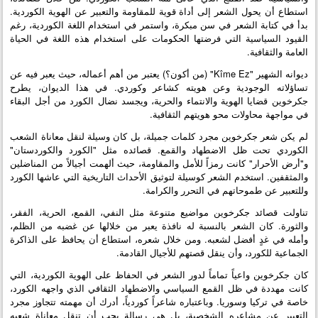
استطاع أن يحول الشعر إلى أداة قوية للمقاومة والتعبير عن الهوية الكوردية.
بدأ في كتابة الشعر في سن مبكرة، واستمر في استخدام اللغة الكوردية، رغم
القيود السياسية التي فرضتها الحكومات على استخدام هذه اللغة في الحياة
العامة والثقافية.
ديوانه الشهير "Kîme Ez" (من أكون؟) يعتبر من أهم أعماله، حيث يعبر فيه عن
تساؤلاته الوجودية وعن هويته كشاعر وكوردي. في هذا الديوان، يطرح
جكرخوين قضايا الهوية والانتماء والحرية، ويجسد نضال الكورد من أجل البقاء
في مواجهة محاولات محو هويتهم الثقافية.
لم يكن شعر جكرخوين مجرد كلمات جميلة، بل كان وسيلة لنقل معاناة الشعب
الكوردي تحت ظل الاضطهاد والقمع. قصائده مثل "الكورد والكوردستان"
و"أرض الأحرار" كانت رمزاً للأمل والمقاومة، حيث ألهمت أجيالاً من المناضلين
والمثقفين. استخدم الشعر كوسيلة لتوثيق الأحداث التاريخية التي عاشها الكورد
وللتعبير عن طموحاتهم في التحرر والكرامة.
تناولت قصائد جكرخوين مواضيع متنوعة مثل النفي، القمع، الحرية، الفقر،
والثورة. كان الشعر بالنسبة له نافذة يعبر من خلالها عن غضبه من الظلم،
وأمله في غدٍ أفضل لشعبه. ومن خلال شعره، استطاع أن يحافظ على الذاكرة
الجماعية للكورد، وأن ينقل قصتهم للأجيال القادمة.
كان جكرخوين واعياً تماماً لدور الشعر في الحفاظ على الهوية الكوردية، التي
كانت مهددة في ظل القمع السياسي والاضطهاد الثقافي الذي واجهه الكورد،
خاصة في تركيا وسوريا. وباعتباره شاعراً كوردياً، أدرك أن مهمته تتجاوز مجرد
التعبير عن مشاعره الشخصية، بل هي رسالة يجب أن تنقل معاناة شعبه