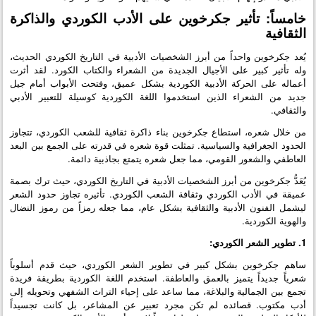
خامساً: تأثير جكرخوين على الأدب الكوردي والذاكرة
الثقافية
يُعد جكرخوين واحداً من أبرز الشخصيات الأدبية في التاريخ الكوردي الحديث،
وله تأثير كبير على الأجيال الجديدة من الشعراء والكتاب الكورد. لقد أثرت
أعماله على الحركة الأدبية الكوردية بشكل عميق، وفتحت الأبواب أمام جيل
جديد من الشعراء الذين استخدموا اللغة الكوردية كوسيلة للتعبير الأدبي
والثقافي.
من خلال شعره، استطاع جكرخوين بناء ذاكرة ثقافية للشعب الكوردي، تتجاوز
الحدود الجغرافية والسياسية. تمثلت قوة شعره في قدرته على الجمع بين البعد
العاطفي والشعور القومي، مما جعل شعره يتمتع بجاذبية دائمة.
يُعَدُّ جكرخوين من أبرز الشخصيات الأدبية في التاريخ الكوردي، حيث ترك بصمة
عميقة في الأدب الكوردي وثقافة الشعب الكوردي. تأثيره تجاوز حدود الشعر
ليشمل الفنون الأدبية والثقافية بشكل عام، مما جعله رمزاً من رموز النضال
والهوية الكوردية.
1. تطوير الشعر الكوردي:
ساهم جكرخوين بشكل كبير في تطوير الشعر الكوردي، حيث قدم أسلوباً
شعرياً جديداً يتميز بالعمق والعاطفة. استخدم اللغة الكوردية بطريقة فريدة
تجمع بين الجمالية والبلاغة، مما ساعد على إحياء التراث الشفهي وتحويله إلى
أدب مكتوب. قصائده لم تكن مجرد تعبير عن المشاعر، بل كانت تجسيداً