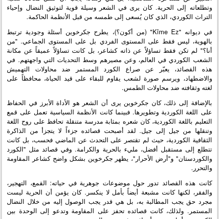
وتطلعاته إلى الحرية. كان يرى في الشعر وسيلة قوية لتوثيق النضال وإحياء
التراث الكوردي، الذي كان يُسعى إلى طمسه من قبل الأنظمة الحاكمة.
في ديوانه "Kîme Ez" (من أكون؟)، يطرح جكرخوين أسئلة وجودية ترتبط
بالهوية، ليس فقط على المستوى الفردي بل على المستوى الجماعي. "من
أنا؟" لم تكن فقط تساؤلاً عن ذاته كشاعر، بل كانت تساؤلاً عميقاً عن مكانة
الشعب الكوردي في العالم، وعن مصيرهم وسط التحديات التي واجهتهم. في
هذه القصائد، يعبّر عن صراع الكورد المستمر ضد محاولات التهميش
والاضطهاد، ويرسم صورة لشعب يقاوم للبقاء على قيد الحياة، محافظاً على
لغته وثقافته ضد محاولات الطمس.
بالإضافة إلى ذلك، كان جكرخوين يرى أن الشعر هو الأداة الأبرز في الحفاظ
على اللغة الكوردية وتطويرها. فبينما كانت الأنظمة السياسية تعمل على قمع
التعليم باللغة الكوردية، كان شعره بمثابة مدرسة متنقلة تحافظ على روح اللغة
وتنقلها من جيل إلى جيل. لقد أصبحت قصائده جزءاً لا يتجزأ من الذاكرة
الثقافية الكوردية، حيث لم تقتصر على التحدث عن الماضي فحسب، بل كانت
تتطلع إلى مستقبل أفضل، مليء بالحرية والكرامة. وفي قصائد مثل "الكورد
والكوردستان" و"أرض الأحرار"، يظهر جكرخوين بشكل واضح كشاعر المقاومة
والتحرر.
كانت هذه القصائد تدور حول موضوعات جوهرية في حياته: القمع، التهجير،
والفقر، لكنها كانت مشبعة أيضاً بأمل لا ينكسر. كان يؤمن أن الحرية ليست
مجرد حق يجب المطالبة به، بل هي قدر يجب الوصول إليه من خلال النضال
المستمر. ولذلك، كانت قصائده تحفز على المقاومة وتدعو إلى الوحدة بين