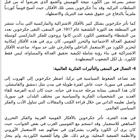
تنتشر بسرعة بين الكورد نتيجة التهميش والقمع الذي تعرضوا له من قبل
السلطات التركية. وقد بدأ جكرخوين يتبنى تلك الأفكار، حيث أصبح قومياً كوردياً
ملتزماً بالدفاع عن حقوق شعبه ضد التتريك والاضطهاد.
كما تأثر جكرخوين بشكل كبير بالأفكار الاشتراكية والماركسية التي بدأت تنتشر
في المنطقة بعد الثورة البلشفية عام 1917. في المنفى، التقى جكرخوين بعدد
من النشطاء والمثقفين الكورد الذين كانوا يروجون للفكر الماركسي كوسيلة
لتحقيق العدالة الاجتماعية والتحرر القومي. كان يرى في هذه الأفكار إمكانية
لتحرير الكورد من الاستعمار الداخلي والخارجي على حد سواء. ساعدته الأفكار
الاشتراكية في بناء رؤية شاملة لكيفية تحقيق العدالة والمساواة، ليس فقط
للكورد، بل لكل الشعوب المضطهدة.
4- النضال في المنفى والتأثيرات الفكرية العالمية:
بعد تصاعد الضغوط السياسية في تركيا، اضطر جكرخوين إلى الهروب إلى
المنفى في سوريا، حيث عاش لفترة طويلة في مدن مثل دمشق والقامشلي.
كان هذا المنفى بمثابة مرحلة جديدة في حياته، حيث كان لديه الفرصة للقاء
العديد من الشخصيات الفكرية والسياسية من مختلف البلدان. في سوريا،
واصل تعليمه الذاتي من خلال قراءة الكتب والمقالات التي تتناول الأدب والفكر
السياسي العالمي.
في هذه الفترة، تأثر جكرخوين بالأفكار القومية العربية والفكر التحرري
المناهض للاستعمار. وقد انسجم مع القوميين العرب في بعض الجوانب، حيث
كان يرى أن الكورد والعرب يشتركون في نضالهم ضد الاستعمار الأوروبي
والأنظمة القمعية المحلية. ورغم ذلك، ظل وفياً للقضية الكوردية، ولم ينحاز