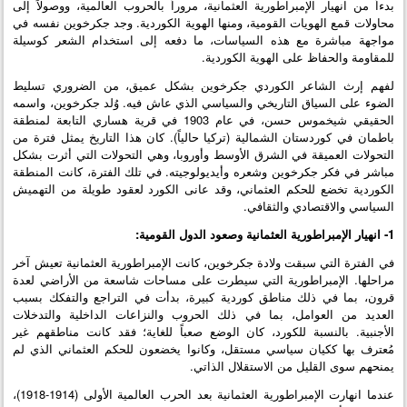
بدءاً من انهيار الإمبراطورية العثمانية، مروراً بالحروب العالمية، ووصولاً إلى
محاولات قمع الهويات القومية، ومنها الهوية الكوردية. وجد جكرخوين نفسه في
مواجهة مباشرة مع هذه السياسات، ما دفعه إلى استخدام الشعر كوسيلة
للمقاومة والحفاظ على الهوية الكوردية.
لفهم إرث الشاعر الكوردي جكرخوين بشكل عميق، من الضروري تسليط
الضوء على السياق التاريخي والسياسي الذي عاش فيه. وُلد جكرخوين، واسمه
الحقيقي شيخموس حسن، في عام 1903 في قرية هساري التابعة لمنطقة
باطمان في كوردستان الشمالية (تركيا حالياً). كان هذا التاريخ يمثل فترة من
التحولات العميقة في الشرق الأوسط وأوروبا، وهي التحولات التي أثرت بشكل
مباشر في فكر جكرخوين وشعره وأيديولوجيته. في تلك الفترة، كانت المنطقة
الكوردية تخضع للحكم العثماني، وقد عانى الكورد لعقود طويلة من التهميش
السياسي والاقتصادي والثقافي.
1- انهيار الإمبراطورية العثمانية وصعود الدول القومية:
في الفترة التي سبقت ولادة جكرخوين، كانت الإمبراطورية العثمانية تعيش آخر
مراحلها. الإمبراطورية التي سيطرت على مساحات شاسعة من الأراضي لعدة
قرون، بما في ذلك مناطق كوردية كبيرة، بدأت في التراجع والتفكك بسبب
العديد من العوامل، بما في ذلك الحروب والنزاعات الداخلية والتدخلات
الأجنبية. بالنسبة للكورد، كان الوضع صعباً للغاية؛ فقد كانت مناطقهم غير
مُعترف بها ككيان سياسي مستقل، وكانوا يخضعون للحكم العثماني الذي لم
يمنحهم سوى القليل من الاستقلال الذاتي.
عندما انهارت الإمبراطورية العثمانية بعد الحرب العالمية الأولى (1914-1918)،