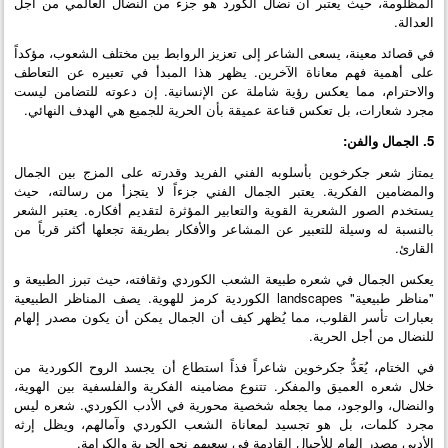
المظلومة، حيث يعتبر أن نضال الكورد هو جزء من النضال العالمي من أجل
العدالة.
في قصائد معينة، يسعى الشاعر إلى تعزيز الروابط بين مختلف الشعوب، مؤكداً
على أهمية فهم معاناة الآخرين. يظهر هذا المبدأ في تعبيره عن التعاطف
والاحترام، مما يعكس رؤية شاملة عن الإنسانية. إن دعوته للتضامن ليست
مجرد شعارات، بل تعكس قناعة عميقة بأن الحرية للجميع هي الهدف النهائي.
5. الجمال والفن:
يمتاز شعر جكرخوين بأسلوبه الفني الفريد وقدرته على المزج بين الجمال
والمضامين الفكرية. يعتبر الجمال الفني جزءاً لا يتجزأ من رسالته، حيث
يستخدم الصور الشعرية القوية والتعابير المؤثرة لتقديم أفكاره. يعتبر الشعر
بالنسبة له وسيلة للتعبير عن المشاعر والأفكار بطريقة تجعلها أكثر قرباً من
القارئ.
يعكس الجمال في شعره طبيعة الشعب الكوردي وثقافته، حيث تبرز الطبيعة و
"مناظر طبيعية" landscapes الكوردية كرمز للهوية. يصف المناظر الطبيعية
بعبارات تأسر القلوب، مما يُظهر كيف أن الجمال يمكن أن يكون مصدر إلهام
للنضال من أجل الحرية.
في الختام، يُعَدُّ جكرخوين شاعراً فذاً استطاع أن يجسد الروح الكوردية من
خلال شعره العميق والمفكر. تتنوع مضامينه الفكرية والفلسفية بين الهوية،
والنضال، والوجود، مما يجعله شخصية محورية في الأدب الكوردي. شعره ليس
مجرد كلمات، بل هو تجسيد لمعاناة الشعب الكوردي وآمالهم، ويظل إرثه
الأدبي مصدر إلهام للأجيال القادمة في سعيهم نحو الحرية والكرامة.