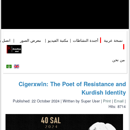
نسخة عربية
|
أجندة النشاطات
|
مكتبة الفيديو
|
معرض الصور
|
اتصل بن
I
من نحن
Cigerxwîn: The Poet of Resistance and
Kurdish Identity
Published: 22 October 2024
|
Written by Super User
|
Print
|
Email
|
Hits: 8714