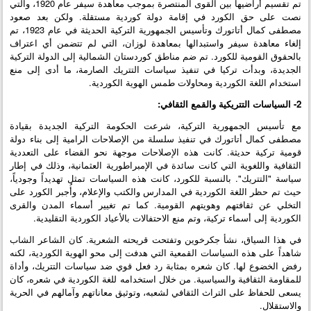
تم تقسيم أراضيها بين القوى المنتصرة بموجب معاهدة سيفر عام 1920، والتي
نصت على حق الكورد في إقامة دولة كوردية مستقلة. ولكن بعد صعود
مصطفى كمال أتاتورك وتأسيس الجمهورية التركية الحديثة في عام 1923، تم
إلغاء معاهدة سيفر واستبدالها بمعاهدة لوزان، التي لم تتضمن أي اعتراف
بالحقوق القومية للكورد. تم ضم مناطق كوردستان الشمالية إلى الدولة التركية
الجديدة، وبدأت تركيا في تنفيذ سياسات التتريك الصارمة، ما أدى إلى منع
استخدام اللغة الكوردية ومحاولات طمس الهوية الكوردية.
2- السياسات التتريكية والقمع الثقافي:
مع تأسيس الجمهورية التركية، شرعت الحكومة التركية الجديدة بقيادة
مصطفى كمال أتاتورك في تنفيذ سلسلة من الإصلاحات الرامية إلى بناء دولة
قومية تركية حديثة. كانت هذه الإصلاحات موجهة نحو القضاء على التعددية
الثقافية واللغوية التي كانت سائدة في الإمبراطورية العثمانية، وذلك في إطار
سياسة "التتريك". بالنسبة للكورد، كانت هذه السياسات تمثل تهديداً وجودياً،
حيث تم حظر اللغة الكوردية في المدارس والكتب والإعلام، وأُجبر الكورد على
التخلي عن ثقافتهم وهويتهم القومية. كما تم تغيير أسماء المدن والقرى
الكوردية إلى أسماء تركية، وتم منع الاحتفالات بالأعياد الكوردية التقليدية.
في هذا السياق، نشأ جكرخوين وتفتحت قريحته الشعرية. كان الشاعر الشاب
شاهداً على هذه السياسات القمعية التي هدفت إلى محو الهوية الكوردية، لكنه
رفض الخضوع لها. كان شعره بمثابة رد فعل قوي ضد سياسات التتريك، وأداة
للمقاومة الثقافية والسياسية. من خلال استخدامه للغة الكوردية في شعره، كان
يسعى للحفاظ على التراث الثقافي لشعبه، وتوثيق معاناتهم وآمالهم في الحرية
والاستقلال.