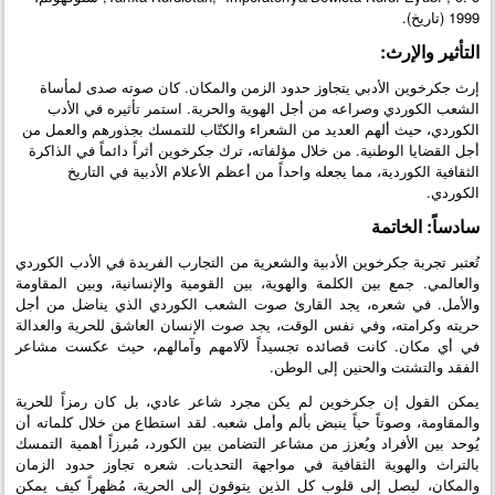
1999 (تاريخ).
التأثير والإرث:
إرث جكرخوين الأدبي يتجاوز حدود الزمن والمكان. كان صوته صدى لمأساة
الشعب الكوردي وصراعه من أجل الهوية والحرية. استمر تأثيره في الأدب
الكوردي، حيث ألهم العديد من الشعراء والكتّاب للتمسك بجذورهم والعمل من
أجل القضايا الوطنية. من خلال مؤلفاته، ترك جكرخوين أثراً دائماً في الذاكرة
الثقافية الكوردية، مما يجعله واحداً من أعظم الأعلام الأدبية في التاريخ
الكوردي.
سادساً: الخاتمة
تُعتبر تجربة جكرخوين الأدبية والشعرية من التجارب الفريدة في الأدب الكوردي
والعالمي. جمع بين الكلمة والهوية، بين القومية والإنسانية، وبين المقاومة
والأمل. في شعره، يجد القارئ صوت الشعب الكوردي الذي يناضل من أجل
حريته وكرامته، وفي نفس الوقت، يجد صوت الإنسان العاشق للحرية والعدالة
في أي مكان. كانت قصائده تجسيداً لآلامهم وآمالهم، حيث عكست مشاعر
الفقد والتشتت والحنين إلى الوطن.
يمكن القول إن جكرخوين لم يكن مجرد شاعر عادي، بل كان رمزاً للحرية
والمقاومة، وصوتاً حياً ينبض بألم وأمل شعبه. لقد استطاع من خلال كلماته أن
يُوحد بين الأفراد ويُعزز من مشاعر التضامن بين الكورد، مُبرزاً أهمية التمسك
بالتراث والهوية الثقافية في مواجهة التحديات. شعره تجاوز حدود الزمان
والمكان، ليصل إلى قلوب كل الذين يتوقون إلى الحرية، مُظهراً كيف يمكن