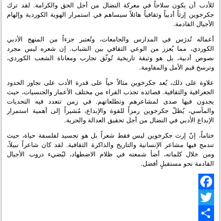
للأدب أن يكون سلاحاً في معركة النضال من أجل الحق والكرامة. لقد ترك
جكرخوين إرثاً أدبياً وثقافياً هائلاً سيساهم في استمرار الهوية الكوردية وإلهام
الأجيال القادمة.
أعماله تُدرَس في المدارس والجامعات، وتُعتبر جزءاً من المنهج الأدبي
الكوردي، مما يُعزز من الوعي الثقافي بين الشباب. إن شعره ليس مجرد
نصوص أدبية، بل هو وثيقة تاريخية تُوثّق تجارب ومعاناة الشعب الكوردي،
وترسخ قيم الأمل والمقاومة.
علاوة على ذلك، يُعد جكرخوين مثالاً حياً على قدرة الأدب على تجاوز الحدود
الجغرافية والثقافية. قصائده تجذب القراء من مختلف الأعمار والجنسيات، حيث
يجدون فيها صدى لمشاعرهم وتطلعاتهم. في زمن تتعدد فيه التحديات
والمآسي، يُظلّ جكرخوين رمزاً للقوة والإبداع، مُشيراً إلى أهمية استمرار
الإبداع الأدبي في النضال من أجل تحقيق العدالة والحرية.
ختاماً، إنّ إرث جكرخوين ليس فقط شعراً بل هو تجسيد لفلسفة حياة، حيث
تندمج فيها مشاعر الإنسانية والتاريخ والذاكرة الثقافية. لقد كان شاعراً نبيلاً،
ومن خلال كلماته، أضأ شمعته في ظلام الاضطهاد، ليُضيء دروب الأجيال
القادمة نحو مستقبلٍ أفضل.
Facebook
Twitter