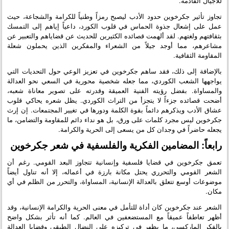
للأجيال القادمة.
تجاوز تأثير جكرخوين حدود الأدب ليصبح رمزاً وطنياً للكرامة والشجاعة، حيث
عمل على إشعال جذوة الحماس في قلوب الكورد، داعياً إياهم إلى التمسك
بثقافتهم ولغتهم. لقد ألهمت قصائده الكثيرين للحديث عن قضاياهم والتعبير عن
مشاعرهم، مما أوجد جيلاً من الشعراء والمفكرين الذين يحملون شعلة
المقاومة الثقافية.
بالإضافة إلى ذلك، فقد ساهم جكرخوين في تعزيز الوعي حول التحديات التي
يواجهها الشعب الكوردي، مما جعله شخصية محورية في السعي نحو العدالة
والمساواة. بفضل رؤيته الفنية العميقة وقدرته على تصوير معاناة شعبه،
أضحت قصائده جزءاً لا يتجزأ من التراث الكوردي. يظل شعره يحاكي قلوب
عشاق الأدب ويذكرهم دائماً بقوة الكلمة ودورها في تغيير المجتمعات. إن إرث
جكرخوين ليس مجرد كلمات على ورق، بل هو نداء دائم للمقاومة والتضامن، ما
يجعله حاضراً في وجدان كل من يسعى إلى الحرية والكرامة.
رابعاً: المضامين الفكرية والفلسفية في شعر جكرخوين
تعمق جكرخوين في قضايا فلسفية وإنسانية تتجاوز البعد القومي. رغم أن
الشعر القومي والتحرري يحتل مكانة بارزة في أعماله، إلا أنه تناول أيضاً
موضوعات أوسع تتعلق بالعدالة الإنسانية، المساواة، والتحرر من الظلم في أي
مكان.
الشعر عند جكرخوين كان أداة للتأمل في معنى الحرية والكرامة الإنسانية، وقد
أظهر تعاطفاً عميقاً مع المستضعفين في العالم. كما أنه تأثر بشكل واضح
بالفكر الماركسي، ما يظهر في تركيزه على النضال الطبقي وقضايا العدالة