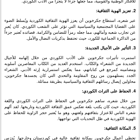
للأفكار الوطنية والقومية، مما جعلها جزءاً لا يتجزأ من الأدب الكوردي.
2. تعزيز الهوية الثقافية:
عبر شعره، استطاع جكرخوين أن يعزز الهوية الثقافية الكوردية ويُسلط الضوء
على القضايا المجتمعية والسياسية التي تؤثر على الشعب الكوردي. كان يُعبر
عن تجارب شعبه وآمالهم، مما جعله رمزاً للتضامن والكرامة. قصائده تُعتبر جزءاً
من الذاكرة الجماعية للكورد، حيث تحتفظ بذكريات النضال والأمل.
3. التأثير على الأجيال الجديدة:
استمرت تأثيرات جكرخوين على الأدب الكوردي من خلال إلهامه للأجيال
الجديدة من الشعراء والكتّاب. استخدم العديد من الكتّاب المعاصرين أسلوبه
ومضامينه كمرجع في كتاباتهم، مما يعكس استمرارية إرثه الأدبي. الشعراء
الجدد يستلهمون من روح المقاومة والتحدي التي كان يجسدها جكرخوين،
محاولين إيصال رسائلهم الثقافية والسياسية بطريقة مماثلة.
4. الحفاظ على التراث الكوردي:
من خلال شعره، ساهم جكرخوين في الحفاظ على التراث الكوردي واللغة
الكوردية، حيث كان يكتب بلغة تعكس عمق الثقافة الكوردية وتاريخها. لقد ألهم
شعره الناس للاعتزاز بثقافتهم ولغتهم، وهو ما يُعتبر حجر الزاوية للحفاظ على
الهوية الكوردية في ظل التحديات التي تواجهها.
5. المكانة الثقافية:
تحظى أعمال جكرخوين بمكانة ثقافية عالية في كوردستان وخارجها. يُدرَس