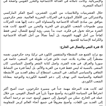
والإمبريالية. وكانت تأملاته في العدالة الاجتماعية والتحرر القومي واضحة في
أعماله الشعرية.
خلال العشرينيات والثلاثينيات من القرن العشرين، أصبح الفكر الماركسي
والاشتراكي من الأفكار المؤثرة في الحركات التحررية العالمية. شعر جكرخوين
بتوافق بين مبادئ العدالة الاجتماعية والمساواة التي دعت إليها هذه الحركات
وبين طموحات الشعب الكوردي في الحرية والتحرر من القمع. كانت هذه
الفترة مرحلة تحول في فكره، حيث بدأ يتبنى رؤية أوسع للنضال، ليس فقط
كفاحاً من أجل الهوية القومية، بل أيضاً نضالاً من أجل العدالة الاجتماعية
والكرامة الإنسانية للجميع.
5- فترة النفي والنضال في الخارج:
مع تزايد القمع ضد النشطاء والمثقفين الكورد في تركيا، وجد جكرخوين نفسه
مضطراً إلى مغادرة بلاده، حيث عاش فترات طويلة في المنفى، خاصة في
سوريا والعراق. في هذه الفترة، واصل كتابة الشعر والعمل السياسي. كان
المنفى بالنسبة له ليس فقط فترة من الغربة والألم، بل أيضاً فترة من النشاط
الثقافي والسياسي المكثف. في المنفى، استطاع أن ينظم العديد من الأنشطة
الثقافية والسياسية التي تهدف إلى دعم القضية الكوردية والتوعية بمعاناة
الشعب الكوردي.
لقد كانت هذه المرحلة مهمة جداً في مسيرة جكرخوين، حيث أصبح أكثر
انخراطاً في السياسة الكوردية، وأصبح صوتاً بارزاً في النضال القومي. من خلال
عمله في الخارج، تمكن من الوصول إلى جمهور أوسع، حيث تم ترجمة أعماله
إلى العديد من اللغات، وأصبح معروفاً في جميع أنحاء العالم كرمز للمقاومة