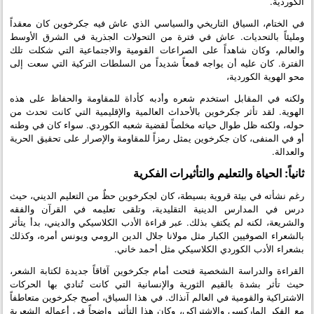
الكوردية.
في الختام، السياق التاريخي والسياسي الذي عاش فيه جكرخوين كان معقداً
ومليئاً بالتحديات. عاش في فترة من التحولات الجذرية في الشرق الأوسط
والعالم، وكان شاهداً على الصراعات القومية والاجتماعية التي شكلت تلك
الفترة. كان عليه أن يواجه قمعاً شديداً من السلطات التركية التي سعت إلى
محو الهوية الكوردية،
ولكنه في المقابل استخدم شعره وأدبه كأداة للمقاومة والحفاظ على هذه
الهوية. لقد تأثر جكرخوين بالأحداث العالمية والإقليمية التي كانت تحدث من
حوله، ولكنه ظل طوال حياته مخلصاً لقضية شعبه الكوردي. سواء كان في وطنه
أو في المنفى، كان جكرخوين يمثل رمزاً للمقاومة والإصرار على تحقيق الحرية
والعدالة.
ثانياً: الحياة والتعليم والتأثيرات الفكرية
رغم نشأته في بيئة قروية بسيطة، كان لجكرخوين حظٌ من التعليم الديني، حيث
درس في المدارس الدينية التقليدية، وتلقى تعليمه في القرآن والفقه
والشريعة، لكنه لم يكتفِ بذلك. عبر قراءة الأدب الكلاسيكي والديني، بدأ يتأثر
بالشعراء الصوفيين الكبار مثل مولانا جلال الدين الرومي ويونس أمره، وكذلك
بشعراء الأدب الكوردي الكلاسيكي مثل أحمد خاني.
القراءة والدراسة الشخصية فتحت أمام جكرخوين آفاقاً جديدة لكتابة الشعر،
حيث تأثر بشدة بالقيم الثورية والإنسانية التي كانت تُنادي بها الحركات
الاشتراكية والقومية في العالم آنذاك. في هذا السياق، أصبح جكرخوين متعاطفاً
مع الفكر الماركسي والاشتراكي، وكان هذا التأثير واضحاً في أعماله الشعرية