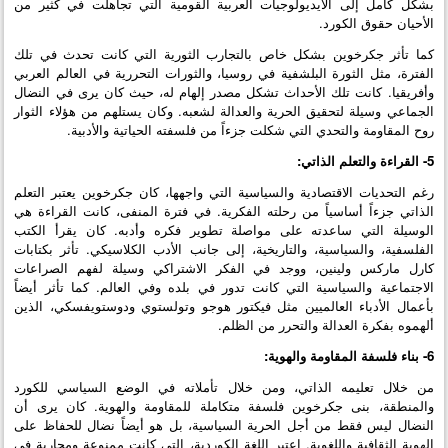
بشكل كامل إلى الأيديولوجيات العربية القومية التي تجاهلت في كثير من
الأحيان حقوق الكورد.
كما تأثر جكرخوين بشكل خاص بالتجارب الثورية التي كانت تحدث في تلك
الفترة، مثل الثورة البلشفية في روسيا، والثورات التحررية في العالم العربي
وأفريقيا. كانت تلك الأحداث تشكل مصدر إلهام له، حيث كان يرى في النضال
الجماعي وسيلة لتحقيق الحرية والعدالة لشعبه. وكان يستلهم من هؤلاء الثوار
روح المقاومة والتحدي التي شكلت جزءاً من فلسفته الحياتية والأدبية.
5- القراءة والتعلم الذاتي:
رغم التحديات الاقتصادية والسياسية التي واجهها، كان جكرخوين يعتبر التعلم
الذاتي جزءاً أساسياً من رحلته الفكرية. في فترة المنفى، كانت القراءة هي
الوسيلة التي ساعدته على مواصلة تطوير فكره وأدبه. كان يقرأ الكتب
الفلسفية، والسياسية، والتاريخية، إلى جانب الأدب الكلاسيكي. تأثر بكتابات
كارل ماركس ولينين، ووجد في الفكر الاشتراكي وسيلة لفهم الصراعات
الاجتماعية والسياسية التي كانت تدور في بلده وفي العالم. كما تأثر أيضاً
بأعمال الأدباء العالميين مثل فيكتور هوجو وتولستوي ودوستويفسكي، الذين
ألهموه بفكرة العدالة والتحرر من الظلم.
6- بناء فلسفة المقاومة والهوية:
من خلال تعليمه الذاتي، ومن خلال تأملاته في الوضع السياسي للكورد
والمنطقة، بنى جكرخوين فلسفة متكاملة للمقاومة والهوية. كان يرى أن
النضال ليس فقط من أجل الحرية السياسية، بل هو أيضاً نضال للحفاظ على
الهوية الثقافية واللغوية. اعتبر اللغة الكوردية، التي كانت ممنوعة ومحاربة في