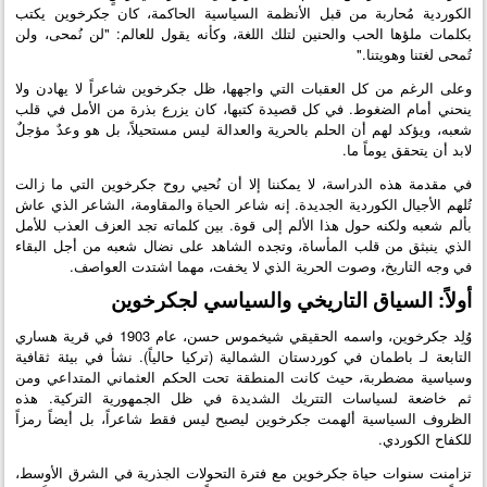
الكوردية مُحاربة من قبل الأنظمة السياسية الحاكمة، كان جكرخوين يكتب
بكلمات ملؤها الحب والحنين لتلك اللغة، وكأنه يقول للعالم: "لن نُمحى، ولن
تُمحى لغتنا وهويتنا."
وعلى الرغم من كل العقبات التي واجهها، ظل جكرخوين شاعراً لا يهادن ولا
ينحني أمام الضغوط. في كل قصيدة كتبها، كان يزرع بذرة من الأمل في قلب
شعبه، ويؤكد لهم أن الحلم بالحرية والعدالة ليس مستحيلاً، بل هو وعدٌ مؤجلٌ
لابد أن يتحقق يوماً ما.
في مقدمة هذه الدراسة، لا يمكننا إلا أن نُحيي روح جكرخوين التي ما زالت
تُلهم الأجيال الكوردية الجديدة. إنه شاعر الحياة والمقاومة، الشاعر الذي عاش
بألم شعبه ولكنه حول هذا الألم إلى قوة. بين كلماته تجد العزف العذب للأمل
الذي ينبثق من قلب المأساة، وتجده الشاهد على نضال شعبه من أجل البقاء
في وجه التاريخ، وصوت الحرية الذي لا يخفت، مهما اشتدت العواصف.
أولاً: السياق التاريخي والسياسي لجكرخوين
وُلِد جكرخوين، واسمه الحقيقي شيخموس حسن، عام 1903 في قرية هساري
التابعة لـ باطمان في كوردستان الشمالية (تركيا حالياً). نشأ في بيئة ثقافية
وسياسية مضطربة، حيث كانت المنطقة تحت الحكم العثماني المتداعي ومن
ثم خاضعة لسياسات التتريك الشديدة في ظل الجمهورية التركية. هذه
الظروف السياسية ألهمت جكرخوين ليصبح ليس فقط شاعراً، بل أيضاً رمزاً
للكفاح الكوردي.
تزامنت سنوات حياة جكرخوين مع فترة التحولات الجذرية في الشرق الأوسط،