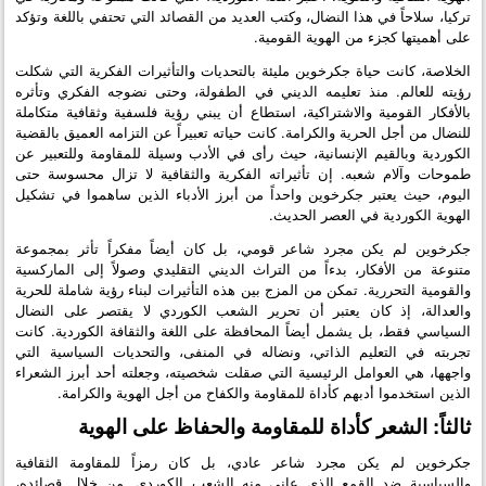
تركيا، سلاحاً في هذا النضال، وكتب العديد من القصائد التي تحتفي باللغة وتؤكد
على أهميتها كجزء من الهوية القومية.
الخلاصة، كانت حياة جكرخوين مليئة بالتحديات والتأثيرات الفكرية التي شكلت
رؤيته للعالم. منذ تعليمه الديني في الطفولة، وحتى نضوجه الفكري وتأثره
بالأفكار القومية والاشتراكية، استطاع أن يبني رؤية فلسفية وثقافية متكاملة
للنضال من أجل الحرية والكرامة. كانت حياته تعبيراً عن التزامه العميق بالقضية
الكوردية وبالقيم الإنسانية، حيث رأى في الأدب وسيلة للمقاومة وللتعبير عن
طموحات وآلام شعبه. إن تأثيراته الفكرية والثقافية لا تزال محسوسة حتى
اليوم، حيث يعتبر جكرخوين واحداً من أبرز الأدباء الذين ساهموا في تشكيل
الهوية الكوردية في العصر الحديث.
جكرخوين لم يكن مجرد شاعر قومي، بل كان أيضاً مفكراً تأثر بمجموعة
متنوعة من الأفكار، بدءاً من التراث الديني التقليدي وصولاً إلى الماركسية
والقومية التحررية. تمكن من المزج بين هذه التأثيرات لبناء رؤية شاملة للحرية
والعدالة، إذ كان يعتبر أن تحرير الشعب الكوردي لا يقتصر على النضال
السياسي فقط، بل يشمل أيضاً المحافظة على اللغة والثقافة الكوردية. كانت
تجربته في التعليم الذاتي، ونضاله في المنفى، والتحديات السياسية التي
واجهها، هي العوامل الرئيسية التي صقلت شخصيته، وجعلته أحد أبرز الشعراء
الذين استخدموا أدبهم كأداة للمقاومة والكفاح من أجل الهوية والكرامة.
ثالثاً: الشعر كأداة للمقاومة والحفاظ على الهوية
جكرخوين لم يكن مجرد شاعر عادي، بل كان رمزاً للمقاومة الثقافية
والسياسية ضد القمع الذي عانى منه الشعب الكوردي. من خلال قصائده،