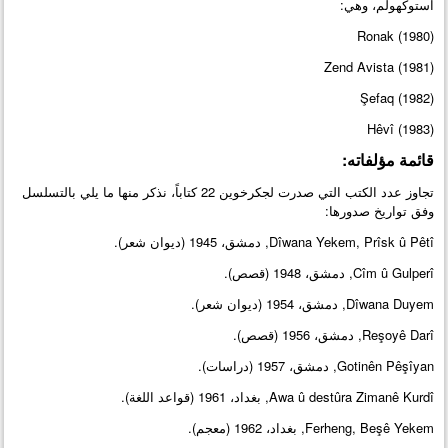
استوكهولم، وهي:
(Ronak (1980
Zend Avista (1981)
Şefaq (1982)
Hêvî (1983)
قائمة مؤلفاته:
تجاوز عدد الكتب التي صدرت لجكرخوين 22 كتاباً، نذكر منها ما يلي بالتسلسل
وفق تواريخ صدورها:
Dîwana Yekem, Prîsk û Pêtî, دمشق، 1945 (ديوان شعر).
Cîm û Gulperî, دمشق، 1948 (قصص).
Dîwana Duyem, دمشق، 1954 (ديوان شعر).
Reşoyê Darî, دمشق، 1956 (قصص).
Gotinên Pêşîyan, دمشق، 1957 (دراسات).
Awa û destûra Zimanê Kurdî, بغداد، 1961 (قواعد اللغة).
Ferheng, Beşê Yekem, بغداد، 1962 (معجم).