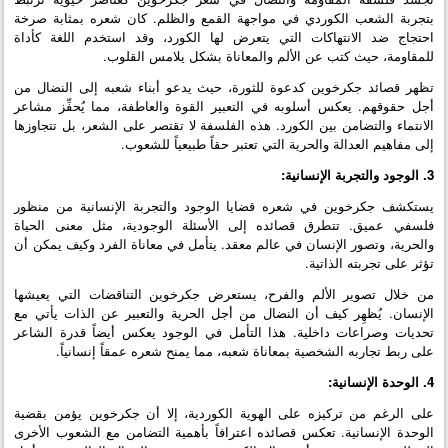
بتجربة الشعب الكوردي في مواجهة القمع والظلم. كان شعره بمثابة صرخة
احتجاج ضد الانتهاكات التي يتعرض لها الكورد، وقد استخدم اللغة كأداة
للمقاومة، حيث كتب عن الألم والمعاناة بشكل يلامس القلوب.
تظهر قصائد جكرخوين كدعوة للثورة، حيث يدعو أبناء شعبه إلى النضال من
أجل حقوقهم. يعكس أسلوبه في التعبير القوة والعاطفة، مما يُحفِّز مشاعر
الانتماء والتضامن بين الكورد. هذه الفلسفة لا تقتصر على الشعر، بل تتجاوزها
إلى مفاهيم العدالة والحرية التي تعتبر حقاً طبيعياً للشعوب.
3. الوجود والتجربة الإنسانية:
يستكشف جكرخوين في شعره قضايا الوجود والتجربة الإنسانية من منظور
فلسفي عميق. تتطرق قصائده إلى الأسئلة الوجودية، مثل معنى الحياة
والحرية، وتصور الإنسان في عالم معقد. يتأمل في معاناة الفرد وكيف يمكن أن
تؤثر على تجربته الذاتية.
من خلال تصوير الألم والفرح، يستعرض جكرخوين التناقضات التي يعيشها
الإنسان. يُظهِر كيف أن النضال من أجل الحرية والتعبير عن الذات يأتي مع
تحديات وصراعات داخلية. هذا التأمل في الوجود يعكس أيضاً قدرة الشاعر
على ربط تجاربه الشخصية بمعاناة شعبه، مما يمنح شعره عمقاً إنسانياً.
4. الوحدة الإنسانية:
على الرغم من تركيزه على الهوية الكوردية، إلا أن جكرخوين يؤمن بقضية
الوحدة الإنسانية. تعكس قصائده اعترافاً بأهمية التضامن مع الشعوب الأخرى