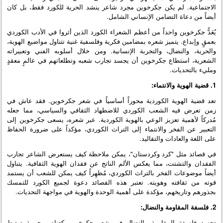
الاجتماعية. لم يكن جكرخوين مجرد شاعر ينشد الحرية للكورد فقط، بل كان
أيضاً من دعاة التضامن الإنساني الشامل.
يُعَدُّ جكرخوين واحداً من أعظم الشعراء الكورد الذين أثروا في الأدب الكوردي
بعمقٍ وإبداع. يتميز شعره بمضامين فكرية وفلسفية غنية تتناول مواضيع الهوية،
والحرية، والنضال، والتجربة الإنسانية. ومن خلال أسلوبه الفني وتعبيراته
الشعرية، استطاع جكرخوين أن يجسد تجارب شعبه وتطلعاتهم في عالمٍ معقدٍ
ومليء بالتحديات.
1. قضية الهوية والانتماء:
تعد قضية الهوية الكوردية محوراً أساسياً في شعر جكرخوين. فقد عاش في
زمن تعرض فيه الشعب الكوردي للاضطهاد الثقافي والسياسي، مما جعله
مُدركاً لأهمية تعزيز الوعي بالهوية الكوردية. عبر شعره، يسعى جكرخوين إلى
التعبير عن الفخر والانتماء إلى التراث الكوردي، مؤكداً على ضرورة الحفاظ
على اللغة والعادات والتقاليد.
في قصائد مثل "كرد وكردستان"، يمكن ملاحظة كيف يستعرض الشاعر تجارب
الفقدان والتشتت، مما يعكس الألم الناتج عن فقدان الهوية الثقافية. يتناول
أيضاً موضوعات الفخر بالتراث الكوردي، مُظهِراً كيف يمكن للشعب أن يستمد
قوته من ثقافته وهويته. تعتبر هذه القصائد دعوة لجميع الكورد للتمسك
بجذورهم وتاريخهم، مؤكدة على أهمية الوحدة والهوية في مواجهة التحديات.
2. فلسفة المقاومة والنضال:
تجسد فلسفة المقاومة والنضال في شعر جكرخوين كعناصر حيوية ترتبط