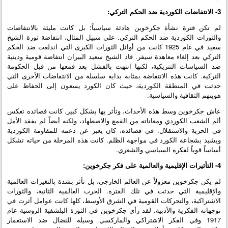
3- الانتفاضات الكوردية ضد الحكم التركي:
لم تكن فترة نشأة جكرخوين هادئة سياسياً؛ بل كانت مليئة بالانتفاضات
والثورات الكوردية ضد الحكم التركي. على سبيل المثال، انتفاضة ثورة الشيخ
سعيد في عام 1925 كانت من أوائل الثورات الكبرى التي اندلعت ضد الحكم
التركي بعد إلغاء معاهدة سيفر. قاد الشيخ سعيد البيران انتفاضة قومية ودينية
ضد السياسات التتريكية، لكنها انتهت بالفشل بعد قمعها من قبل الحكومة
التركية. كانت هذه الانتفاضة بمثابة بداية سلسلة من الانتفاضات الأخرى التي
حدثت في المنطقة الكوردية، حيث كان الكورد يسعون إلى الحفاظ على
هويتهم الثقافية والسياسية.
عاش جكرخوين وسط هذه الأحداث، وتأثر بها بشكل كبير. كانت قصائده تعكس
ألم الشعب الكوردي ومعاناته من القمع والاضطهاد، ولكنه أيضاً لم يفقد الأمل
في الحرية والاستقلال. في قصائده، كان يعبر عن دعمه للمقاومة الكوردية
ويشيد بشجاعة الكورد في مواجهة الظلم. كانت هذه المرحلة من حياته تشكل
أساساً قوياً لفكره السياسي والشعري.
4- التأثيرات الإقليمية والعالمية على فكر جكرخوين:
لم يكن جكرخوين معزولاً عن العالم الخارجي، بل تأثر بشدة بالتغيرات العالمية
والإقليمية التي حدثت في تلك الفترة. الحرب العالمية الثانية، والثورات
الاشتراكية، والتحركات القومية في الشرق الأوسط، كلها كانت عوامل أثرت في
توجهاته الفكرية والأدبية. لقد رأى جكرخوين في الثورة البلشفية الروسية عام
1917 وفي الفكر الاشتراكي والماركسي وسيلة للنضال ضد الاستعمار