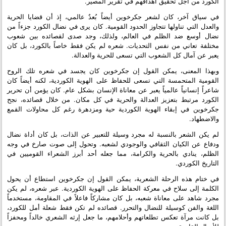
الكورد من أجل تحقيق أهدافهم في تقرير المصير.
في سياق آخر، كان لشعر جكرخوين أيضاً بُعدٌ عالمي، إذ أن قضايا الحرية
والعدل التي تناولها تتجاوز الحدود القومية. كان يرى في نضال الكورد جزءاً من
نضال أوسع ضد الظلم في العالم، ولذلك، وجد صدى لقصائده بين شعوب
مختلفة تعاني من نفس التحديات. شعره لم يكن فقط خاصاً بالكورد، بل كان
يعبر عن آمال كل الشعوب التي تسعى للحرية والعدالة.
وبهذا المعنى، يمكن القول إن جكرخوين كان يجسد في شعره تلك الروح
القومية المتحمسة التي تسعى للحفاظ على الهوية الكوردية، لكنه أيضاً كان
شاعراً إنسانياً عالمياً يعبر عن معاناة الإنسان بشكل عام. كان يؤمن أن تحرير
الكورد مرتبط بتعزيز العدالة والحرية في كل مكان. من خلال قصائده، نجح
جكرخوين في إبقاء الهوية الكوردية حية ومزدهرة رغم كل محاولات القمع
والاضطهاد.
لم يكن الشعر بالنسبة له مجرد وسيلة للتعبير عن الذات، بل كان أداة نضال
ودفاع عن الكيان الثقافي والوجودي لشعبه. وتحول إلى صوت صارخ في وجه
الظلم، ينادي بالحرية والكرامة، مما جعله أحد أبرز الشعراء القوميين في
التاريخ الكوردي.
في ختام هذه الرحلة الشعرية، يمكن القول إن جكرخوين استطاع أن يحول
الكلمة إلى سلاح في معركة الحفاظ على الهوية الكوردية. عبر شعره، لم يكن
مجرد شاهد على معاناة شعبه، بل كان مشاركاً فاعلاً في المقاومة، مستخدماً
اللغة والفن كوسيلة للنضال والتحرر. قصائده لم تكن فقط شعلة أمل للكورد،
بل كانت مرآة تعكس تطلعاتهم وأحلامهم، ما جعل إرثه الشعري خالداً ومحفزاً