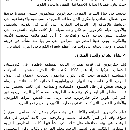
حيث تناول قضايا العدالة الاجتماعية، الفقر، والتحرر القومي.
تتجسد في حياة الشاعر الكوردي جكرخوين (شيخموس حسن) مسيرة فريدة
من النضال الثقافي والفكري الذي صاغته الظروف السياسية والاجتماعية التي
عايشها، بالإضافة إلى التأثيرات الفكرية التي أثرت في تكوينه الشخصي
والأدبي. حياة جكرخوين لم تكن رحلة سهلة، بل كانت مليئة بالتحديات التي
شكلت أسس تجربته الأدبية والفكرية. إذا أردنا فهم ملامح شخصيته الأدبية
والفكرية، يجب علينا استعراض المراحل التي مر بها منذ نشأته في قريته
الصغيرة، وحتى تحوله إلى واحد من أعظم شعراء الكورد في القرن العشرين.
1- نشأة الشاعر والحياة المبكرة:
وُلد جكرخوين في قرية هساري التابعة لمنطقة باطمان في كوردستان
الشمالية (تركيا حالياً) عام 1903. كانت تلك الفترة مشحونة بالتحولات
السياسية الكبيرة، حيث كان الكورد يواجهون تحديات الاندماج في الدول
القومية التي قامت بعد انهيار الإمبراطورية العثمانية. كانت عائلته بسيطة
وريفية، تعيش في ظل القسوة الاقتصادية والمناخية التي كانت تسيطر على
تلك المناطق الجبلية. ولكن رغم هذه الظروف الصعبة، كان للبيئة الريفية دور
كبير في تكوين فكر جكرخوين، حيث تربى على قصص التراث الكوردي،
والأغاني الشعبية التي كانت تتغنى بمقاومة الكورد وسعيهم نحو الحرية.
تعلم جكرخوين القراءة والكتابة في وقت مبكر بفضل أحد معلمي القرى (
شيخ)، وقد تأثر كثيراً بالثقافة الدينية والتاريخية التي كانت تُدرس في ذلك
الوقت. في بيئة محافظة مثل تلك التي نشأ فيها، كانت المدارس الدينية
(المدارس الكتّابية) هي السبيل الوحيد لتعلم القراءة والكتابة، وكان المعلمون