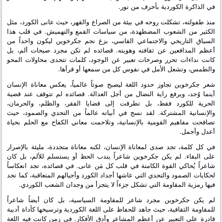
في الذاكرة الكوردية بأحرف من نور.
منذ طفولته، تشكلت روحه في بيئة من الصراع والقهر، حيث عانى الكورد، مثل
الكثير من الشعوب المضطهدة، من سياسات القمع والتهميش. في قلب هذا
السياق التاريخي والاجتماعي القاسي، بزغ نجم جكرخوين ليكون واحداً من
أعظم المدافعين عن ثقافته وهويته. قصائده لم تكن مجرد صيحات ألم، بل
كانت نداءات تحرر وصرخات تعبير عن الوجود، كلمات تتحدى محاولات المحو
والطمس، وتشعل الأمل في نفوس كل من سمعها أو قرأها.
شعر جكرخوين تجاوز حدود اللغة ليصبح صوتاً عالمياً، يعكس معاناة الإنسان
أينما وُجد، ويرفع راية النضال من أجل العدالة. قصائده لم تتوقف عند قضية
الحرية للكورد فقط، بل تطرقت إلى قضايا الفقر، والظلم، والحرمان،
والإنسانية المشتركة. لقد نسج في أبياته عالماً من التحدي والصمود، حيث
تصافحت مفاهيم القومية بالإنسانية، وتلاحمت معاني الكفاح مع الحلم بحياة
أعدل وأجمل.
في كل كلمة، تجد صدى لمعاناة الإنسان، لكنه معاناة متجددة، مليئة بالإصرار
على البقاء. لم يكن جكرخوين شاعراً يندب الحظ أو يستسلم للألم، بل كان
شاعراً يُحاكي القوة الكامنة في قلب كل مَن عانى. في قصائده، تجد انعكاساً
لحكايات الصمود والتحدي التي عاشها أجداد الكورد وأجيالهم المتعاقبة، كما تجد
فيها رمزية المقاومة التي تشكل جزءاً لا يتجزأ من وجدان الشعب الكوردي.
لم يكن جكرخوين مجرد شاعر للمقاومة السياسية، بل كان أيضاً شاعراً
للمقاومة الثقافية، حيث جاهد للحفاظ على اللغة الكوردية وترسيخها كأداة أدبية
قادرة على التعبير عن أعظم المشاعر وأدق الأفكار. في زمنٍ كانت فيه اللغة