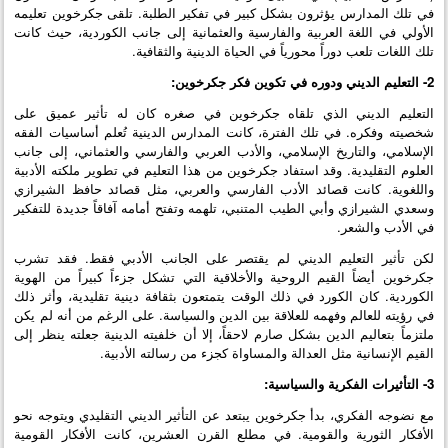
في تلك المدارس يؤثرون بشكل كبير في تفكير الطلبة. تلقى جكرخوين تعليمه
الأولي في اللغة العربية والفارسية والعثمانية إلى جانب الكوردية، حيث كانت
تلك اللغات تلعب دوراً محورياً في الحياة الدينية والثقافية.
2- التعليم الديني ودوره في تكوين فكر جكرخوين:
التعليم الديني الذي تلقاه جكرخوين في صغره كان له تأثير عميق على
شخصيته وفكره. في تلك الفترة، كانت المدارس الدينية تُعلم أساسيات الفقه
الإسلامي، والتاريخ الإسلامي، والأدب العربي والفارسي والعثماني، إلى جانب
العلوم التقليدية. وقد استفاد جكرخوين من هذا التعليم في تطوير ملكته الأدبية
واللغوية. كانت قصائد الأدب الفارسي والعربي، مثل قصائد حافظ الشيرازي
وسعدي الشيرازي وأبي الطيب المتنبي، تلهمه وتفتح أمامه آفاقاً جديدة للتفكير
في الأدب والشعر.
لكن تأثير التعليم الديني لم يقتصر على الجانب الأدبي فقط. فقد تشرب
جكرخوين أيضاً القيم الروحية والأخلاقية التي تشكل جزءاً كبيراً من الهوية
الكوردية. كان الكورد في ذلك الوقت يتمتعون بثقافة دينية تقليدية، وأثر ذلك
في رؤيته للعالم وفهمه للعلاقة بين الدين والسياسة. على الرغم من أنه لم يكن
ملتزماً بتعاليم الدين بشكل صارم لاحقاً، إلا أن خلفيته الدينية جعلته ينظر إلى
القيم الإنسانية مثل العدالة والمساواة كجزء من رسالته الأدبية.
3- التأثيرات الفكرية والسياسية:
مع نضوجه الفكري، بدأ جكرخوين يبتعد عن التأثير الديني التقليدي ويتوجه نحو
الأفكار الثورية والقومية. في مطلع القرن العشرين، كانت الأفكار القومية