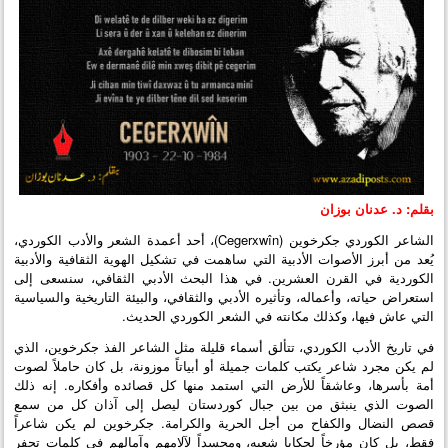
بقلم: د. عدنان بوزان
الشاعر الكوردي جكرخوين (Cegerxwîn)، أحد أعمدة الشعر والأدب الكوردي،
يُعد من أبرز الأصوات الأدبية التي ساهمت في تشكيل الهوية الثقافية والأدبية
الكوردية في القرن العشرين. في هذا البحث الأدبي الثقافي، سنسعى إلى
استعراض حياته، وأعماله، وتأثيره الأدبي والثقافي، والبيئة التاريخية والسياسية
التي عاش فيها، وكذلك مكانته في الشعر الكوردي الحديث.
في تاريخ الأدب الكوردي، تتألق أسماء قليلة مثل الشاعر الفذ جكرخوين، الذي
لم يكن مجرد شاعر يكتب كلمات جميلة أو أبياتاً موزونة، بل كان حاملاً لصوت
أمة بأسرها، وعاشقاً للأرض التي استمد منها كل قصائده وأفكاره. إنه ذلك
الصوت الذي ينبثق من بين جبال كوردستان ليصل إلى آذان كل من سمع
قصص النضال والكفاح من أجل الحرية والكرامة. جكرخوين لم يكن شاعراً
فقط، بل كان مؤرخاً لحكايا شعبه، ومجسداً لآلامهم وآمالهم في كلمات تحفر