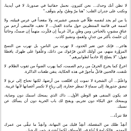
لا تظن أنك وحدك... نحن كثيرون. نحمل حقائبنا في صدورنا، لا في أيدينا،
ونكتب على جدران القلب: "هنا مرّ وطنٌ، ولم يتوقّف."
يا من لم يجد لنفسه ظلّاً في شمس عشيرته، ولا مقعداً في عرس قبيلته، ولا
اسمه في قائمة المنتظرين حول مائدة العدل... لا تخف، فالمنفى أرحم من
عناقٍ مشوبٍ بالخناجر، ومن وطنٍ يراكَ غريباً إن فكّرت، متهماً إن صمتَّ، وخائناً
إن حلمتَ بأكثر من جدارٍ، ولقمةٍ، ونشيدٍ كاذب.
هاجر... فإنك حين تعبر الحدود، لا تهرب من الناس، بل تهرب من النسخ
المزوَّرة منهم، من أولئك الذين فرّغوك من ذاتك، وعلّقوا على ظهرك يافطةً
تقول: "لا يصلح إلا خادماً لطوابيرهم."
اخرجْ كما يخرج الحرفُ من رحم الصمت، كما يهرب الضوءُ من ثقوب الظلام. لا
تلتفت، فالحنين قاتلٌ مأجورٌ في هذه الحكاية، يتقن طعنات الذاكرة.
واعلَمْ... أن الشجرة لا تموت إن اقتُلعت من أرضها، لكنها تحتاج إلى تربةٍ لا
تبصق جذورها، إلى سماءٍ لا تمطر حجارة، إلى رياحٍ لا تكسر أغصانها لأنها غريبة.
قد يكون المنفى هو الوطن الأول... ذاك الذي يمنحك اسمك دون وصاية،
ويمنحك حق البكاء دون تجريم، ويفتح لك باب الحرية دون أن يسألك عن
نسبك.
فلا تتردَّد...
أنقِذْ ظلك من المقصلة، أنقِذْ قلبك من المهانة، وأنقِذْ ما تبقَّى من عمرك
المهدور. فالكرامة لا تُباع في الأسواق، لكنها تُشترى بثمن الرحيل.