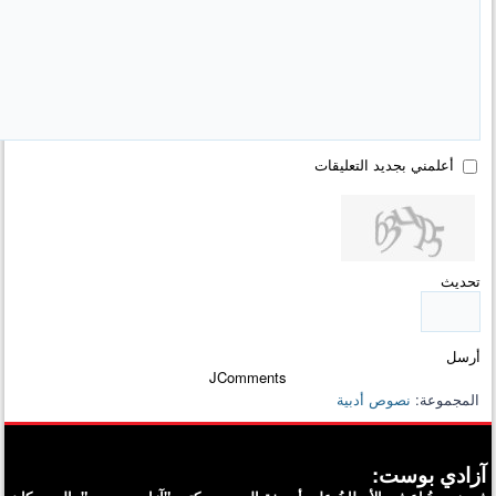
أعلمني بجديد التعليقات
تحديث
أرسل
JComments
المجموعة:
نصوص أدبية
آزادي بوست:
في زمنٍ تُباع فيه الأوطانُ على أرصفة الصمت، يكتب "آزادي بوست" بالدم مكان