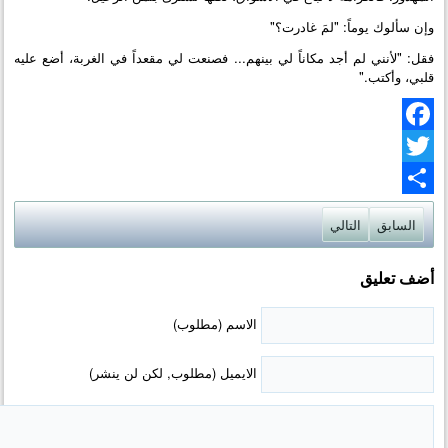
وإن سألوك يوماً: "لمَ غادرت؟"
فقل: "لأنني لم أجد مكاناً لي بينهم... فصنعت لي مقعداً في الغربة، أضع عليه
قلبي، وأكتب."
Facebook
Twitter
Share
السابق
التالي
أضف تعليق
الاسم (مطلوب)
الايميل (مطلوب, لكن لن ينشر)