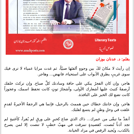
بقلم: د. عدنان بوزان
إن رأيتَ لا مكانَ لكَ بين وجوهٍ ألفتَها صبيّاً، ثم غدت مرايا عمياء لا ترى فيك
سوى غريبٍ يطرق الأبواب على استحياء، فانهض... وهاجر.
هاجر، وإن كان الفجرُ يبكي على حافة وسادتك كلَّ صباح. وإن تركتَ خلفك
أرصفةً كتبتَ عليها أشعارك الأولى، وأشجارَ توتٍ كانت تحفظ اسمك، وعجوزاً
كانت تضع لك الخبز على النافذة.
هاجر، وإن خانتك خطاك حين هممتَ بالرحيل، فإنما هي الرجفةُ الأخيرةُ لقدمٍ
علقت في وحلِ وطنٍ لم يتسع لقلبك.
أنقذْ ما تبقّى من عمرك... ذاك الذي ضاع كحبرٍ على ورقٍ لم يُقرأ، كأغنيةٍ لم
تجد أذناً تُنصت، كقصيدةٍ تمزقت في مهبّ خطبٍ لا تنصت إلا لمن يصرخ
بالكذب، ويُجيد الرقص في مزاد الخيانة.