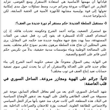
قياداتها أن مهمتها الأساسية هي استعادة الاستقرار ومنع الفوضى، تتزايد
التقارير عن انتهاكات مروعة وجرائم حرب، وسط تساؤلات حول مدى إمكانية
تحولها إلى قوة بوليسية مشابهة للأجهزة الأمنية في الحقبة السابقة، لكن
بأيديولوجيا جديدة.
3- مستقبل السلطة الجديدة: حكم مستقر أم دورة جديدة من العنف؟:
مع استمرار التصعيد، يواجه أحمد الشرع وحكومته تحديات هائلة، إذ إن
استخدام العنف كأداة للسيطرة قد يقود إلى رد فعل عنيف من الفئات
المستهدفة، مما يهدد بفتح جبهة مقاومة جديدة ضد حكمه. في المقابل، يرى
بعض المحللين أن نجاح هذه السلطة مرهون بتقديم نموذج حكم مختلف، يعتمد
على المصالحة الوطنية وبناء مؤسسات مدنية حقيقية، بدلاً من تكريس حكم
أمني قائم على القمع والتصفية.
في النهاية، يبقى السؤال مفتوحاً: هل تسعى حكومة أحمد الشرع إلى بناء
نظام جديد قائم على العدالة والاستقرار، أم أن ما يحدث ليس سوى تصفية
حسابات تعيد إنتاج العنف في ثوب مختلف؟
ثانياً: جرائم على الهوية ومجازر مروعة.. الساحل السوري في
قلب العاصفة:
شهد الساحل السوري، الذي يعد من أهم معاقل النظام السابق، موجة غير
مسبوقة من العنف الطائفي والقتل على الهوية بعد تدهور الأوضاع السياسية
في البلاد. هذه المنطقة، التي كانت تعرف منذ عقود بأنها مركز الثقل السياسي
والاجتماعي للطائفة العلوية، أصبحت بؤرة للاحتقان والصراعات الداخلية بعد
سيطرة سلطة أحمد الشرع. وسرعان ما تحولت إلى ساحة لمجازر مروعة