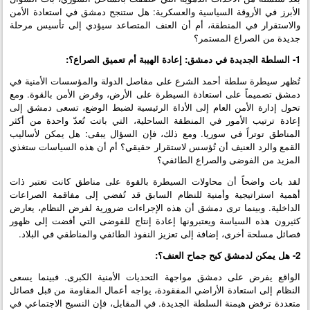
الأبرز في الأروقة السياسية والعسكرية: هل ستنجح دمشق في استعادة الأمن
والاستقرار في المنطقة، أم أن العنف المتصاعد سيؤدي إلى تأسيس مرحلة
جديدة من الصراع المستمر؟
1- السلطة الجديدة في دمشق: إعادة الهيبة أم تعميق الصراع؟:
تُظهر سيطرة سلطة أحمد الشرع على مفاصل الدولة والمؤسسات الأمنية في
دمشق تصميماً على استعادة السيطرة على الأرض، وفرض الأمن بالقوة. ومع
تحول إدارة الأمن العام إلى الأداة الرئيسية لضبط الوضع، تسعى دمشق إلى
إعادة ترتيب الأمور في المنطقة الساحلية، التي باتت تُعدّ واحدة من أكثر
المناطق توتراً في سوريا. ومع ذلك، فإن السؤال يبقى: هل يمكن لأساليب
القمع والرد العنيف أن تُؤسس لاستقرار حقيقي؟ أم أن هذه السياسات ستغذي
المزيد من الفوضى والصراع الطائفي؟
لقد بات واضحاً أن محاولات السيطرة بالقوة على مناطق كانت تعتبر ذات
أهمية استراتيجية وأمنية للنظام السابق قد تُفضي إلى مفاقمة الصراعات
الداخلية. وبينما ترى دمشق أن هذه الإجراءات ضرورية لفرض النظام، يعارض
كثيرون هذه السياسة ويعتبرونها إعادة إنتاج للفوضى التي أفضت إلى ظهور
فصائل مسلحة أخرى، إضافة إلى تعزيز النفوذ الطائفي والمناطقي في البلاد.
2- هل يمكن لدمشق كبح جماح العنف؟:
الواقع يفرض على دمشق مواجهة التحديات الأمنية الكبرى. فبينما يسعى
النظام إلى استعادة الأراضي المفقودة، يواجه أعمال المقاومة من قبل فصائل
متعددة ترفض هيمنة السلطة الجديدة. في المقابل، فإن النسيج الاجتماعي في