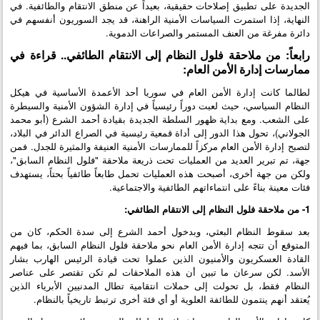
الجديدة على تطبيق إصلاحات حقيقية، بعيداً عن منطق الانتقام والطائفية. في
النهاية، إذا استمرت السياسات الأمنية الراهنة، قد يجد السوريون أنفسهم في
دائرة مفرغة من العنف المستمر والصراعات الدموية.
رابعاً: من ملاحقة فلول النظام إلى الانتقام الطائفي.. قراءة في
ممارسات إدارة الأمن العام:
لطالما كانت إدارة الأمن العام في سوريا أحد الأعمدة الأساسية في هيكل
النظام السياسي، حيث لعبت دوراً رئيسياً في إدارة الشؤون الأمنية والسيطرة
على الشعب. ومع بداية ظهور السلطة الجديدة بقيادة أحمد الشرع (أبو محمد
الجولاني)، تحول هذا الدور إلى أداة قمعية رئيسية في الصراع الدائر في البلاد،
لتصبح إدارة الأمن العام مركزاً للممارسات الأمنية العنيفة والمثيرة للجدل. فمن
جهة، تم تبرير العديد من العمليات تحت ذريعة ملاحقة "فلول النظام السابق"،
ولكن من جهة أخرى، أصبحت هذه العمليات تحمل طابعاً طائفياً بحتاً، يستهدف
فئات معينة بناءً على انتماءاتهم الطائفية والاجتماعية.
1- من ملاحقة فلول النظام إلى الانتقام الطائفي:
بعد سقوط النظام البعثي، وبدخول أحمد الشرع إلى سدة الحكم، كان من
المتوقع أن تتجه إدارة الأمن العام نحو ملاحقة فلول النظام السابق، بما فيهم
القادة العسكريون والأمنيون الذين عملوا تحت قيادة الرئيس الهارب بشار
الأسد. لكن سرعان ما تبين أن هذه الملاحقات لم تكن تقتصر على عناصر
النظام فقط، بل تحولت إلى حملات انتقامية تطال المدنيين الأبرياء الذين
يُعتقد أنهم ينتمون للطائفة العلوية أو أي فئة أخرى ترتبط تاريخياً بالنظام.