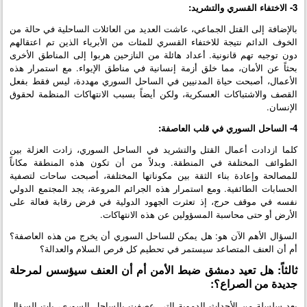
3- الاختفاء القسري والتشريد:
بالإضافة إلى القتل الجماعي، عاشت العديد من العائلات الساحلية في حالة من
الخوف الدائم نتيجة للاختفاء القسري للمئات من الأبرياء الذين تم اعتقالهم
دون توجيه تهم قانونية. أعداد هائلة من النازحين هربوا إلى المناطق الأخرى
بحثاً عن الأمان، مما خلق أزمة إنسانية في مناطق الإيواء. مع استمرار هذه
الأعمال، أصبحت حياة المدنيين في الساحل السوري مهددة، ليس فقط بفعل
القصف والاشتباكات العسكرية، ولكن أيضاً بسبب الانتهاكات المنظمة لحقوق
الإنسان.
4- الساحل السوري في قلب العاصفة:
كلما ازدادت أعمال القتل والتشريد في الساحل السوري، زادت العزلة بين
الطوائف المختلفة في المنطقة. وبدلاً من أن تكون هذه المنطقة مكاناً
للمصالحة وإعادة بناء الثقة بين مكوناتها المختلفة، أصبحت ساحات لتصفية
الحسابات الطائفية. ومع استمرار هذه الجرائم المروعة، يجد المجتمع الدولي
نفسه في موقف حرج، إذ تعثرت الجهود الدولية في فرض رقابة فعالة على
الأرض أو حتى محاسبة المسؤولين عن هذه الانتهاكات.
السؤال الأهم الآن هو: هل يمكن للساحل السوري أن يخرج من هذه العاصفة؟
أم أن العنف المتصاعد سيستمر في تحطيم كل فرص السلام والعدالة؟
ثالثاً: هل تعيد دمشق ضبط الأمن أم أن العنف سيؤسس لمرحلة
جديدة من الصراع؟:
بعد سلسلة من الأحداث الدموية التي عصفت بالساحل السوري، بات السؤال