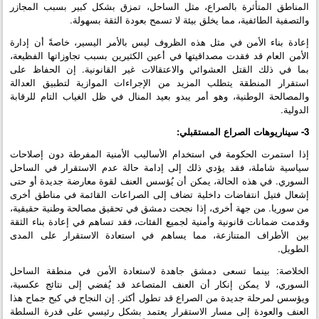
المناطق المتأثرة بالصراع، مثل الساحل، تمزق بشكل كبير بسبب المجازر
والتصفية الطائفية، مما يخلق بيئة لا تسمح بعودة الثقة بسهولة.
إعادة بناء الأمن في مثل هذه الظروف ليس بالأمر اليسير، خاصةً أن إدارة
الأمن العام قد فقدت مصداقيتها في أعين الكثيرين بسبب تجاوزاتها الفظيعة،
بما في ذلك القتل العشوائي والاعتقالات غير القانونية. إن الحفاظ على
استقرار المنطقة يتطلب المزيد من الإجراءات الموازية لتطبيق العدالة
والمصالحة الوطنية، وهو أمر يبدو بعيد المنال في ظل الغياب التام للرقابة
الدولية.
3- سيناريوهات الصراع المستقبلي:
إذا استمرت الحكومة في استخدام الأساليب الأمنية المفرطة دون إصلاحات
سياسية شاملة، فقد يؤدي ذلك إلى إدامة حالة عدم الاستقرار في الساحل
السوري. في هذه الحالة، يمكن أن يُؤسس العنف لقوة معارضة جديدة أو حتى
إشعال فتيل انتفاضات داخلية تضاف إلى الصراعات القائمة في مناطق أخرى
من سوريا. من جهة أخرى، إذا نجحت دمشق في تحقيق مصالحة وطنية حقيقية،
وقدمت ضمانات قانونية وأمنية لجميع الفئات، فقد تساهم في إعادة بناء الثقة
بين الأطراف المتنازعة، مما يساهم في استعادة الاستقرار على المدى
الطويل.
الخلاصة: بينما تسعى دمشق جاهدة لاستعادة الأمن في منطقة الساحل
السوري، لا يمكن إنكار أن العنف المتصاعد قد يُفضي إلى نتائج عكسية،
ويؤسس لمرحلة جديدة من الصراع قد تطول أكثر. إن النجاح في كبح جماح هذا
العنف والعودة إلى مسار الاستقرار يعتمد بشكل رئيسي على قدرة السلطة