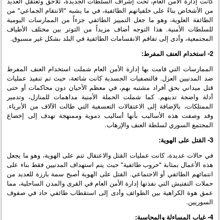
كانت إدارة الأمن العام، تحت إشراف السلطات الجديدة، تلاحق وتعتقل العديد
من الأشخاص بناءً على خلفياتهم الطائفية، في ما يشبه "الانتقام الجماعي" من
الطائفة العلوية، وهو ما جعل التمييز الطائفي جزءاً من الممارسات اليومية
للسلطات الأمنية. هذا التوجه أضاف مزيداً من التوتر بين مختلف الأطياف
المجتمعية، وأدى إلى تفاقم الانقسامات الطائفية في البلد بشكل غير مسبوق.
2- استخدام العنف المفرط:
الممارسات التي قامت بها إدارة الأمن العام شملت استخدام العنف المفرط
ضد المدنيين العزل. فالتصفيات الجسدية كانت شائعة، حيث تم تنفيذ عمليات
قتل ميداني بحق أفراد مشتبه بهم، في معظم الأحيان دون محاكمات أو حتى
أدلة واضحة تدينهم. كما شملت الحملة الأمنية مداهمات للمنازل، وتدمير
الممتلكات، بالإضافة إلى الاعتقالات التعسفية التي طالت الآلاف من الأبرياء.
وقد وصفت هذه الأساليب بأنها أساليب دموية وممنهجة تهدف إلى إخضاع
المجتمع السوري لسلطة العنف والإرهاب.
3- القتل على الهوية:
في حالات عديدة، كانت عمليات القتل والاعتقال تتم على الهوية، وهو ما يجعل
هذه الأعمال بمثابة "حروب طائفية" حيث يتم استهداف المدنيين فقط بناء على
انتمائهم الطائفي أو الاجتماعي. القتل على الهوية أصبح سمة بارزة للعديد من
حملات التفتيش التي نفذتها إدارة الأمن العام في القرى والمدن الساحلية، مما
عمق هوة الكراهية بين الطوائف وأدى إلى استقطاب طائفي حاد في صفوف
السوريين.
4- غياب المساءلة والمحاسبة: