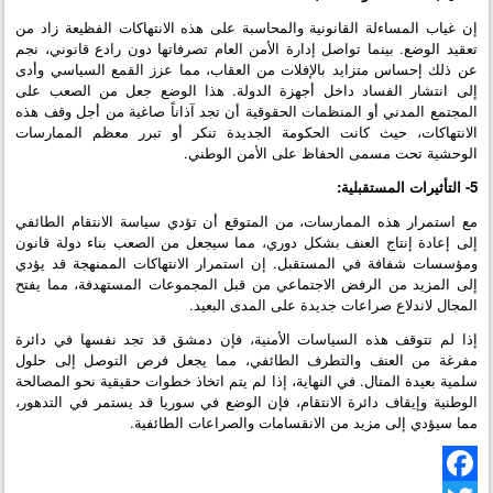
إن غياب المساءلة القانونية والمحاسبة على هذه الانتهاكات الفظيعة زاد من
تعقيد الوضع. بينما تواصل إدارة الأمن العام تصرفاتها دون رادع قانوني، نجم
عن ذلك إحساس متزايد بالإفلات من العقاب، مما عزز القمع السياسي وأدى
إلى انتشار الفساد داخل أجهزة الدولة. هذا الوضع جعل من الصعب على
المجتمع المدني أو المنظمات الحقوقية أن تجد آذاناً صاغية من أجل وقف هذه
الانتهاكات، حيث كانت الحكومة الجديدة تنكر أو تبرر معظم الممارسات
الوحشية تحت مسمى الحفاظ على الأمن الوطني.
5- التأثيرات المستقبلية:
مع استمرار هذه الممارسات، من المتوقع أن تؤدي سياسة الانتقام الطائفي
إلى إعادة إنتاج العنف بشكل دوري، مما سيجعل من الصعب بناء دولة قانون
ومؤسسات شفافة في المستقبل. إن استمرار الانتهاكات الممنهجة قد يؤدي
إلى المزيد من الرفض الاجتماعي من قبل المجموعات المستهدفة، مما يفتح
المجال لاندلاع صراعات جديدة على المدى البعيد.
إذا لم تتوقف هذه السياسات الأمنية، فإن دمشق قد تجد نفسها في دائرة
مفرغة من العنف والتطرف الطائفي، مما يجعل فرص التوصل إلى حلول
سلمية بعيدة المنال. في النهاية، إذا لم يتم اتخاذ خطوات حقيقية نحو المصالحة
الوطنية وإيقاف دائرة الانتقام، فإن الوضع في سوريا قد يستمر في التدهور،
مما سيؤدي إلى مزيد من الانقسامات والصراعات الطائفية.
Facebook