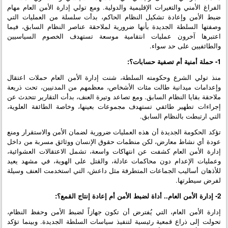
الفراغ الأمني والتغيرات الإقليمية والدولية. ومع تولي إدارة الأمن العام مهام
ضبط الأمن وإعادة تشكيل النظام الحاكم، بدأت سلسلة من العمليات التي
وصفتها السلطة الجديدة بأنها ضرورية لملاحقة عناصر النظام السابق، فيما
اعتبرها آخرون عمليات انتقامية موسعة تستهدف الخصوم السياسيين
والطائفيين على حد سواء.
1- حملة أمنية أم تصفية حسابات؟:
منذ تولي الشرع وحكومته السلطة، شنت إدارة الأمن العام حملات اعتقال
وإعدامات ميدانية طالت مئات الأشخاص، معظمهم من المدنيين، تحت ذريعة
ملاحقة بقايا النظام السابق. ومع تصاعد وتيرة العنف، بدأت التقارير تتحدث عن
إجراءات تطهير طائفي تستهدف مجموعات بعينها، وخاصة الطائفة العلوية،
التي ارتبطت بالنظام السابق.
تؤكد الحكومة الجديدة أن هذه العمليات ضرورية لضمان الأمن والاستقرار ومنع
عودة أي نشاط معارض، لكن منظمات حقوق الإنسان ووثائق مسربة من داخل
إدارة الأمن العام كشفت عن انتهاكات واسعة، تشمل الاعتقالات العشوائية،
وعمليات الإعدام دون محاكمات عادلة، والقتل على الهوية، في مشهد يعيد
للأذهان أساليب الجماعات المتطرفة مثل داعش، التي استخدمت العنف وسيلة
لفرض سيطرتها.
2- إدارة الأمن العام.. أداة لضبط الأمن أم إعادة إنتاج القمع؟:
إدارة الأمن العام، التي يُفترض أن تكون جهازاً لضبط الأمن وحفظ النظام،
تحولت إلى ذراع قمعية رئيسية لتنفيذ سياسات السلطة الجديدة. وبينما تؤكد