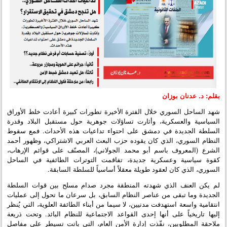
بقلم: د. عدنان بوزان
شهد الساحل السوري خلال الفترة الأخيرة تطورات كبيرة أعادت خلط الأوراق
السياسية والعسكرية، وأثارت تساؤلات جوهرية حول مستقبل البلاد وقدرة
السلطة الجديدة في دمشق على احتواء تداعيات هذه الأحداث. فمع سقوط
النظام السوري، الذي كان يقوده حزب البعث العربي الاشتراكي، وظهور أحمد
الشرع (المعروف باسم أبو محمد الجولاني)، المصنّف على قوائم الإرهاب،
كقوة سياسية وعسكرية جديدة، تفاقمت التوترات الطائفية في الساحل
السوري، الذي كان لعقود طويلة معقلاً أساسياً للسلطة السابقة.
لم يكن العنف الذي شهدته المنطقة مجرد صدام مسلح بين قوات السلطة
الجديدة وما تبقى من عناصر النظام السابق، بل سرعان ما تحول إلى عمليات
انتقامية واسعة استهدفت مدنيين، لا سيما من أبناء الطائفة العلوية، التي يُنظر
إليها تاريخياً على أنها إحدى القواعد الاجتماعية للنظام البائد. وتحت ذريعة
ملاحقة المطلوبين، نفّذت إدارة الأمن العام، التي باتت تسيطر على مفاصل