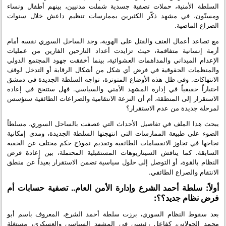
السلطة الأمنية، حملات تصفية جسدية شملت مدنيين، بينهم أطفال ونساء
ومسنّون، في مشهد ذكّر الكثيرين بممارسات تنظيم داعش خلال سنوات
الصراع الماضية.
مع تصاعد أعمال العنف والقتل على الهوية، وجد الساحل السوري نفسه أمام
أزمة إنسانية متفاقمة، حيث تزايدت أعداد النازحين الفارين من عمليات
الإعدام الميداني والمداهمات العشوائية، بينما أخفقت جهود المجتمع الدولي
والمنظمات الحقوقية في فرض أي شكل من أشكال الرقابة أو التدخل لوقف
الانتهاكات. وفي ظل هذه الأوضاع المتوترة، تواجه السلطة الجديدة في دمشق
اختباراً حقيقياً في إدارة المشهد الأمني والسياسي. فهل ستنجح في إعادة
الاستقرار إلى المنطقة، أم أن النزعة الانتقامية والصراعات الطائفية ستؤسس
لمرحلة جديدة من عدم الاستقرار؟
يبحث هذا الملف في تفاصيل الأحداث التي عصفت بالساحل السوري، مسلطاً
الضوء على طبيعة الممارسات التي انتهجتها السلطة الجديدة، ومدى إمكانية
نجاحها في تجاوز الانقسامات الطائفية وتقديم نموذج حكم مختلف عن الحقبة
السابقة. كما يناقش السيناريوهات المستقبلية المحتملة، بين إعادة فرض
النظام بالقوة، أو التوصل إلى حلول سياسية تضمن الاستقرار بعيداً عن منطق
الانتقام والصراع الطائفي.
أولاً: سلطة أحمد الشرع وإدارة الأمن العام.. تصفية حسابات أم
فرض نظام جديد؟؟:
بعد سقوط النظام السوري، برزت سلطة أحمد الشرع، المعروف باسم أبو
محمد الجولاني، كفاعل رئيسي في المشهد السياسي والعسكري، مستغلة