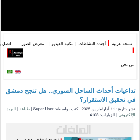
نسخة عربية
|
أجندة النشاطات
|
مكتبة الفيديو
|
معرض الصور
|
اتصل بن
I
من نحن
تداعيات أحداث الساحل السوري.. هل تنجح دمشق
في تحقيق الاستقرار؟
نشر بتاريخ: 11 آذار/مارس 2025
|
كتب بواسطة: Super User
|
طباعة
|
البريد
الإلكتروني
|
الزيارات: 4108