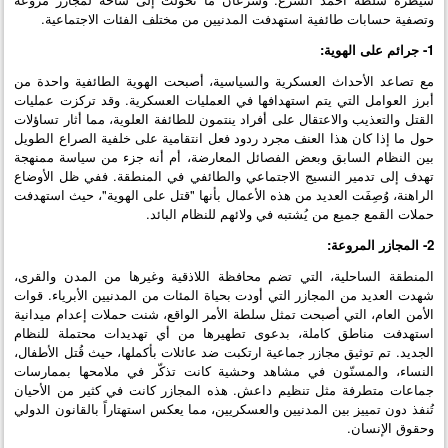
وتصفية حسابات طائفية استهدفت المدنيين من مختلف الفئات الاجتماعية.
1- جرائم على الهوية:
مع تصاعد الأحداث العسكرية والسياسية، أصبحت الهوية الطائفية واحدة من
أبرز العوامل التي يتم استهدافها في العمليات العسكرية. وقد تركزت عمليات
القتل والتعذيب والاعتقال على أفراد ينتمون للطائفة العلوية، مما أثار تساؤلات
حول ما إذا كان هذا العنف مجرد ردود فعل انتقامية على خلفية الصراع الطويل
بين النظام السابق وبعض الفصائل المعارضة، أم أنه جزء من سياسة ممنهجة
تهدف إلى تدمير النسيج الاجتماعي والطائفي في المنطقة. ففي ظل الأوضاع
الراهنة، وُصِفَت العديد من هذه الأعمال بأنها "قتل على الهوية"، حيث استهدفت
حملات القمع جميع من يُشتبه في ولائهم للنظام البائد.
2- المجازر المروعة:
المنطقة الساحلية، التي تضم محافظة اللاذقية وغيرها من المدن والقرى،
شهدت العديد من المجازر التي أودت بحياة المئات من المدنيين الأبرياء. قوات
الأمن العام، التي أصبحت تمثل سلطة الأمر الواقع، شنت حملات إعدام ميدانية
استهدفت مناطق كاملة، بدعوى تطهيرها من أي تهديدات محتملة للنظام
الجديد. تم توثيق مجازر جماعية ارتكبت ضد عائلات بأكملها، حيث قُتل الأطفال،
النساء، والمسنّون في مشاهد وحشية كانت تذكّر في ملامحها بممارسات
جماعات متطرفة مثل تنظيم داعش. هذه المجازر كانت في كثير من الأحيان
تُنفذ دون تمييز بين المدنيين والعسكريين، مما يعكس استهتاراً بالقانون الدولي
وحقوق الإنسان.