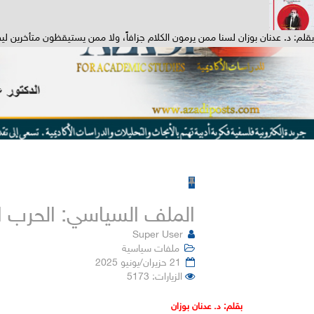
بقلم: د. عدنان بوزان لسنا ممن يرمون الكلام جزافاً، ولا ممن يستيقظون متأخرين ليصر
الملف السياسي: الحرب الع
Super User
ملفات سياسية
21 حزيران/يونيو 2025
الزيارات: 5173
بقلم: د. عدنان بوزان