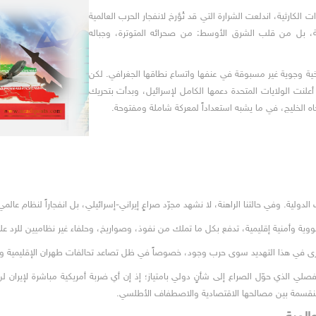
ارثية، اندلعت الشرارة التي قد تُؤرخ لانفجار الحرب العالمية
كية، بل من قلب الشرق الأوسط: من صحرائه المتوترة، وجباله
خية وجوية غير مسبوقة في عنفها واتساع نطاقها الجغرافي. لكن
 أعلنت الولايات المتحدة دعمها الكامل لإسرائيل، وبدأت بتحريك
ه الخليج، في ما يشبه استعداداً لمعركة شاملة ومفتوحة.
الدولية. وفي حالتنا الراهنة، لا نشهد مجرّد صراعٍ إيراني-إسرائيلي، بل انفجاراً لنظام عالمي
وية وأمنية إقليمية، تدفع بكل ما تملك من نفوذ، وصواريخ، وحلفاء غير نظاميين للرد على ما 
 ترى في هذا التهديد سوى حرب وجود، خصوصاً في ظل تصاعد تحالفات طهران الإقليمية وتم
لي الذي حوّل الصراع إلى شأنٍ دولي بامتياز؛ إذ إن أي ضربة أمريكية مباشرة لإيران ل
ة منقسمة بين مصالحها الاقتصادية والاصطفاف الأطلسي.