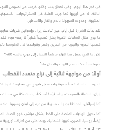
في فجر هذا اليوم، وفي لحظةٍ بدت وكأنها خرجت من نصوص النبوءات الك
الثالثة، لا من أوروبا كما جرت العادة في الاستراتيجيات الكلاسي
الملتهبة، وحدوده المجبولة بالدم والغاز والأساطير.
لقد بدأت الشرارة قبل أيام، حين تبادلت إيران وإسرائيل ضربات صارو
ما جرى خلال الساعات الأخيرة يمثل تصعيداً خطيراً لا رجعة فيه؛ فقد
قطعها البحرية والجوية من البحرين وقطر وقواعدها في المتوسط باتجا
لكن ما الذي يجعل هذا النزاع مرشحاً للتحول إلى حربٍ عالمية ثالثة؟
دعونا نقرأ تحت سطح اللهب والدخان قليلاً.
أولاً: من مواجهة ثنائية إلى نزاعٍ متعدد الأقطاب
الحروب العالمية لا تبدأ بضربة واحدة، بل بانهيارٍ في منظومة التوازنات 
إيران، المثقلة بالعقوبات، والمطوّقة أمريكياً، والمشتبكة في ملفات نو
أما إسرائيل، المحاطة بجبهات ملتهبة من غزة إلى لبنان وسوريا، فلا
أما دخول الولايات المتحدة على الخط بشكل مباشر، فهو الحدث المفص
أيضاً: روسيا، الصين، كوريا الشمالية، وربما حتى من أطراف أوروبي