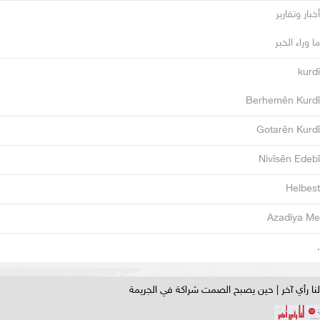
أخبار وتقارير
ما وراء الخبر
kurdi
Berhemên Kurdî
Gotarên Kurdî
Nivîsên Edebî
Helbest
Azadiya Me
.
لنا رأي آخر | حين يصبح الصمت شراكة في الجريمة