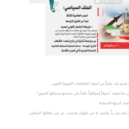
 قديم بات عاجزاً عن احتواء التناقضات البنيوية الكبرى.
تعتبره "عدواناً إسرائيلياً دائماً على سيادتها ومجالها الحيوي".
دّد أذرعها المسلحة.
ن تمر دون ردٍّ واسع، لا من طهران فحسب، بل من حلفائها الدوليين