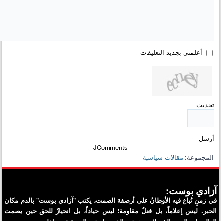
أعلمني بجديد التعليقات
تحديث
أرسل
JComments
المجموعة:
مقالات سياسية
آزادي بوست:
في زمنٍ تُباع فيه الأوطانُ على أرصفة الصمت، يكتب "آزادي بوست" بالدم مكان
الحبر. ليس إعلاماً، بل فعلُ مقاومة؛ ليس حياداً، بل انحيازٌ للحق حين يصمت
العالم. إنه المنبر الذي لا يبحث عن الخبر، بل عن الحرية في داخله.