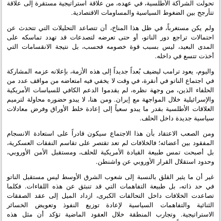
تحولت الشراكة الأطلسية، في عهده، من علاقة استراتيجية مستقرة إلى علاقة
تتأرجح بين الضغوط السياسية والمساومات الاقتصادية.
ولم يكن مستغرباً، في ظل هذا المناخ، أن تتصاعد التحليلات التي تتحدث عن
احتمالات تراجع دور الناتو، أو حتى تعرضه لتصدعات قد تهدد تماسكه على
المدى البعيد، ليس بسبب قوة خصومه فحسب، بل نتيجة الانقسامات التي
أخذت تتسع في داخله.
واليوم، يعود ترامب ليضيف بُعداً جديداً إلى هذه الأزمة، بإعلانه عزمه المشاركة
في اجتماع الناتو في أنقرة، في وقت لا يخفي فيه امتعاضه من مواقف عدد من
الحلفاء الذين، من وجهة نظره، لم يقدموا الدعم الكافي للسياسات الأمريكية
والإسرائيلية خلال المواجهة مع إيران. ومن هنا، لا يبدو حضوره محاولة لترميم
العلاقات الأطلسية بقدر ما يبدو سعياً إلى إعادة خلط الأوراق وفرض معادلات
سياسية جديدة داخل الحلف.
ومن الصعب الاعتقاد بأن هذا الاجتماع سيكون قادراً على استعادة الانسجام
المفقود بين أعضائه؛ فالخلافات لم تعد تقتصر على تقاسم النفقات العسكرية،
بل أصبحت تمس طبيعة القيادة الأمريكية للحلف، ومستقبل الأمن الأوروبي،
وحدود استقلال القرار الأوروبي عن واشنطن.
غير أن ما يثير القلق بالنسبة إلى شعوب الشرق الأوسط ليس مستقبل الناتو
في حد ذاته، بل طبيعة التفاهمات التي قد تنبثق عن هذه اللقاءات. فكلما
تصاعدت الخلافات داخل التحالفات الكبرى، ازداد الميل إلى عقد الصفقات
الثنائية والتفاهمات السياسية لإعادة توزيع النفوذ وتعويض الخسائر
الاستراتيجية. وتجارب المنطقة خلال العقود الماضية تؤكد أن مثل هذه