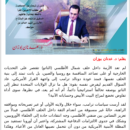
بقلم: د. عدنان بوزان
لم تعد الأزمة داخل حلف شمال الأطلسي (الناتو) تقتصر على التحديات
الخارجية أو على تصاعد المنافسة مع روسيا والصين، بل باتت تمتد إلى بنية
الحلف نفسها. فمنذ عودة دونالد ترامب إلى واجهة القرار الأمريكي، عاد
السؤال القديم ليفرض نفسه بقوة: هل ما تزال الولايات المتحدة تنظر إلى
الناتو بوصفه تحالفاً استراتيجياً دائماً، أم أنه لم يعد، في نظرها، سوى أداة
تفاوض تخضع لمزاج البيت الأبيض وحساباته الآنية؟
لقد أرست سياسات ترامب، سواء خلال ولايته الأولى أو عبر تصريحاته ومواقفه
الراهنة، حالةً غير مسبوقة من انعدام الثقة داخل الحلف الأطلسي. فبدلاً من
تعزيز التضامن بين ضفتي الأطلسي، وجه انتقادات حادة إلى الحلفاء الأوروبيين،
وشكك في جدوى الالتزامات الدفاعية المشتركة، واعتبر أن أوروبا تستفيد من
المظلة الأمنية الأمريكية من دون أن تتحمل نصيبها العادل من الأعباء. وهكذا