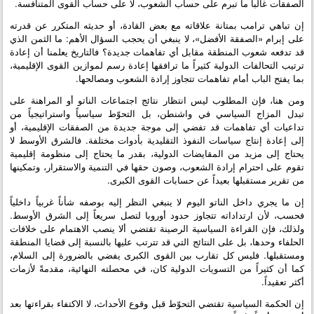
الصفقات غالباً ما تبرم على حساب الشعوب، لا على حساب القوى المتنافسة.
إن تباهي ترامب بمتانة علاقاته مع بعض القادة، أو حديثه المتكرر عن قدرته
على إبرام «الصفقة الأفضل»، لا ينبغي أن يحجب السؤال الأهم: ما الثمن الذي
قد تدفعه شعوب المنطقة مقابل أي تفاهمات جديدة؟ فالتاريخ يعلمنا أن إعادة
ترتيب التحالفات الدولية كثيراً ما ترافقها إعادة رسم لموازين القوى الإقليمية،
بما يفتح الباب أمام تفاهمات تتجاوز إرادة الشعوب ومصالحها.
ومن هنا، فإن المطلوب ليس انتظار نتائج اجتماعات الناتو أو المراهنة على
تبدل المزاج السياسي في واشنطن، بل التحوّط سياسياً واستراتيجياً من
تداعيات أي تفاهمات قد تفضي إلى موجة جديدة من الصفقات الإقليمية، أو
إلى إعادة إنتاج سياسات النفوذ التقليدية بأدوات مختلفة. فالشرق الأوسط لا
يحتاج إلى مزيد من المقايضات الدولية، بقدر ما يحتاج إلى منظومة إقليمية
تقوم على احترام إرادة الشعوب، وصون حقها في التنمية والاستقرار، وتمكينها
من تقرير مستقبلها بعيداً عن حسابات القوى الكبرى.
إن ما يجري داخل الناتو اليوم لا ينبغي النظر إليه بوصفه شأناً غربياً داخلياً
فحسب، لأن ارتداداته تتجاوز حدود أوروبا لتصل سريعاً إلى الشرق الأوسط.
ولذلك، فإن القراءة السياسية الرصينة تقتضي ألا ينصب الاهتمام على خلافات
الحلفاء وحدها، بل على النتائج التي قد تترتب عليها بالنسبة إلى قضايا المنطقة
ومستقبلها. فليس كل تقارب بين القوى الكبرى يفضي بالضرورة إلى السلام،
كما أن كثيراً من التسويات الدولية كان، في محصلته النهائية، مقدمةً لأزمات
أكثر تعقيداً.
إن الحكمة السياسية تقتضي التحوّط قبل وقوع الأحداث، لا الاكتفاء بقراءتها بعد