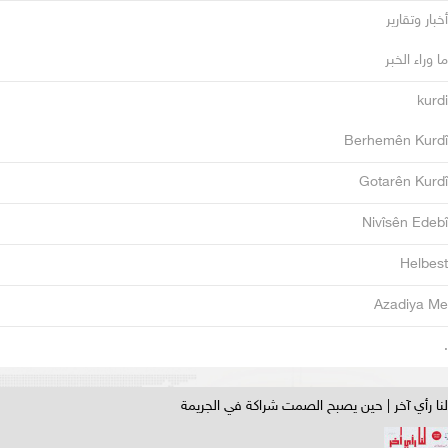
أخبار وتقارير
ما وراء الخبر
kurdi
Berhemên Kurdî
Gotarên Kurdî
Nivîsên Edebî
Helbest
Azadiya Me
.
لنا رأي آخر | حين يصبح الصمت شراكة في الجريمة