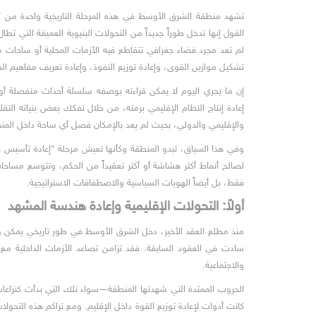
تشهد منطقة الشرق الأوسط في هذه المرحلة التاريخية واحدة من أك
القول إنها تدخل طوراً جديداً من التحولات البنيوية العميقة التي تطا
لم تعد مجرد فضاء جغرافي تتقاطع فيه الأزمات المحلية أو ساحات 
تشكيل موازين القوى، وإعادة توزيع النفوذ، وإعادة تعريف مفاهيم الد
إن ما يجري اليوم لا يمكن قراءته بوصفه سلسلة أحداث منفصلة أو أزمات
إعادة إنتاج النظام الإقليمي برمته، من خلال تفكك بعض بنياته الت
والإقليمي والدولي، بحيث لم يعد بالإمكان فصل أي ساحة داخل المنطق
وفي هذا السياق، تبدو المنطقة وكأنها تعيش مرحلة “إعادة تأسيس قس
لصالح أنماط أكثر هشاشة أو أكثر تعقيداً من الحكم، وتتوسع مساحات
فقط، بل أيضاً الهويات السياسية والاصطفافات الاستراتيجية.
أولاً: التحولات الإقليمية وإعادة هندسة المشهد
منذ مطلع العقد الأخير، دخل الشرق الأوسط في طور تاريخي يمكن وصفه ب
سادت في العقود السابقة. فقد تزامن تصاعد الأزمات الداخلية مع
والاجتماعية.
الحروب الممتدة التي شهدتها المنطقة—سواء تلك التي بدأت كنزاعات
كانت أدوات لإعادة توزيع القوة داخل الإقليم. ومع تراكم هذه التحول