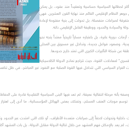
ثر لحظاتها السياسية حساسية وتعقيداً منذ عقود، بل يمكن
ل جوهر النظام الإقليمي القائم منذ نهاية القرن العشرين. فهي
متفرقة لصراعات منفصلة، بل تحولت إلى بنية مفتوحة لإعادة
ولة والسيادة والحدود ووظيفة الفاعل الإقليمي ذاته.
 دورية عابرة، بل باعتباره مساراً تاريخياً ممتداً يتجه نحو
قليدية، وصعود فواعل جديدة، وتداخل غير مسبوق بين المحلي
ة عن شبكة التأثيرات الكبرى التي تمتد خارج حدودها.
ري” لمعادلات القوة، حيث تتراجع نماذج الدولة الكلاسيكية
 الفراغ السياسي التي تتداخل فيها القوة الصلبة مع النفوذ غير المباشر، في ظل تناف
أنه مرحلة انتقالية عميقة، لم تعد فيها البنى السياسية التقليدية قادرة على الحفاظ على
 توسع موجات العنف المسلح، وتفكك بعض الهياكل المؤسساتية، ما أدى إلى اهتزاز مفه
 داخلية وتحولت لاحقاً إلى صراعات متعددة الأطراف، أو تلك التي امتدت عبر الحدود 
ات، لم يعد بالإمكان فهم المشهد من خلال ثنائية الدولة مقابل الدولة، بل بات المشهد أك